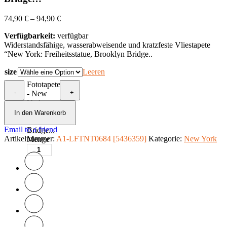
74,90
€
–
94,90
€
Verfügbarkeit:
verfügbar
Widerstandsfähige, wasserabweisende und kratzfeste Vliestapete
“New York: Freiheitsstatue, Brooklyn Bridge..
size
Leeren
Fototapete
-
+
- New
York:
Freiheitsstatue,
In den Warenkorb
Brooklyn
Email to a friend
Bridge...
Artikelnummer:
A1-LFTNT0684 [5436359]
Kategorie:
New York
Menge