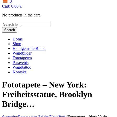
0
Cart:
0,00
€
No products in the cart.
Search
Home
Shop
Handgemalte Bilder
Wandbilder
Fototapeten
Paravents
Wandtattoo
Kontakt
Fototapete – New York:
Freiheitsstatue, Brooklyn
Bridge…
Startseite
/
Fototapeten
/
Städte
/
New York
/
Fototapete – New York: