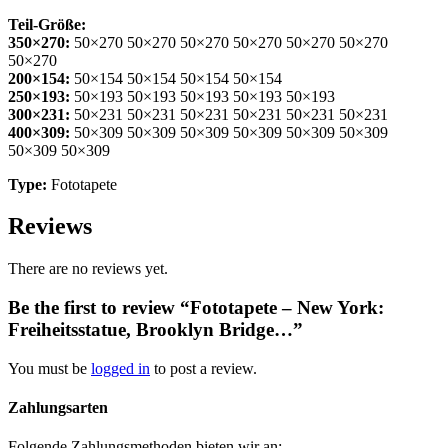
Teil-Größe:
350×270:
50×270 50×270 50×270 50×270 50×270 50×270
50×270
200×154:
50×154 50×154 50×154 50×154
250×193:
50×193 50×193 50×193 50×193 50×193
300×231:
50×231 50×231 50×231 50×231 50×231 50×231
400×309:
50×309 50×309 50×309 50×309 50×309 50×309
50×309 50×309
Type:
Fototapete
Reviews
There are no reviews yet.
Be the first to review “Fototapete – New York:
Freiheitsstatue, Brooklyn Bridge…”
You must be
logged in
to post a review.
Zahlungsarten
Folgende Zahlungsmethoden bieten wir an: