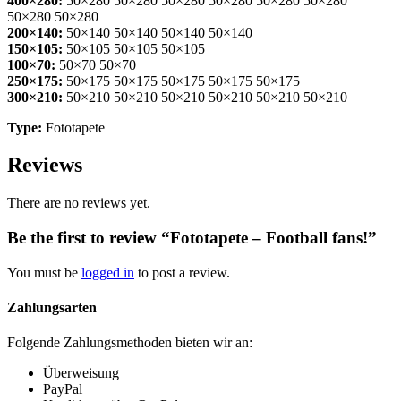
400×280:
50×280 50×280 50×280 50×280 50×280 50×280
50×280 50×280
200×140:
50×140 50×140 50×140 50×140
150×105:
50×105 50×105 50×105
100×70:
50×70 50×70
250×175:
50×175 50×175 50×175 50×175 50×175
300×210:
50×210 50×210 50×210 50×210 50×210 50×210
Type:
Fototapete
Reviews
There are no reviews yet.
Be the first to review “Fototapete – Football fans!”
You must be
logged in
to post a review.
Zahlungsarten
Folgende Zahlungsmethoden bieten wir an:
Überweisung
PayPal