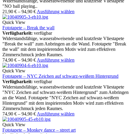
Widerstandsfähige, wasserabweisende und kratzfeste Vliestapete
"NO ball playing..
21,90
€
–
94,90
€
Ausführung wählen
Quick View
Fototapete – Break the wall
Verfügbarkeit:
verfügbar
Widerstandsfähige, wasserabweisende und kratzfeste Vliestapete
"Break the wall" zum Anbringen an die Wand. Fototapete "Break
the wall" mit dem inspirierenden Motiv wird zum effektiven
Zimmerschmuck jeden Raumes.
74,90
€
–
94,90
€
Ausführung wählen
Quick View
Fototapete – NYC Zeichen auf schwarz-weißem Hintergrund
Verfügbarkeit:
verfügbar
Widerstandsfähige, wasserabweisende und kratzfeste Vliestapete
"NYC Zeichen auf schwarz-weißem Hintergrund" zum Anbringen
an die Wand. Fototapete "NYC Zeichen auf schwarz-weißem
Hintergrund" mit dem inspirierenden Motiv wird zum effektiven
Zimmerschmuck jeden Raumes.
74,90
€
–
94,90
€
Ausführung wählen
Quick View
Fototapete – Monkey dance – street art