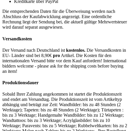
Kreditkarte über PayPal
Die entsprechenden Daten für die Überweisung werden nach
Abschluss der Kaufabwicklung angezeigt. Eine ordentliche
Rechnung liegt der Sendung bei, die aktuell gültige Mehrwertsteuer
wird darauf separat ausgewiesen.
Versandkosten
Der Versand nach Deutschland ist
kostenlos.
Die Versandkosten in
EU- Länder sind bei 8,90€
pro
Artikel. Die Kosten für den
internationalen Versand bitte vor dem Kauf anfordern! International
bidders welcome - please ask for the shipping costs before buying
an item!
Produktionsdauer
Sobald Ihrer Zahlung angekommen ist startet die Produktionszeit
und endet am Versandtag. Die Produktionszeit ist vom Artikeltyp
abhängig und beträgt zur Zeit: Wandbilder: bis zu 48 Stunden (2
Werktage); Tapeten: bis zu 48 Stunden (2 Werktage); Türtapeten :
bis zu 3 Werktage; Handgemalte Wandbilder: bis zu 12 Werktage;
Wandtattoos: bis zu 3 Werktage; Acrylglasbilder: bis zu 10
Werktage; Paravents: bis zu 5 Werktage; Rubbelweltkarten: bis zu 2
Werktage; Malen nach Zahlen: bis zu 2 Werktage; Ihre Bestellung