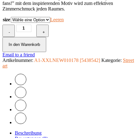
fans!” mit dem inspirierenden Motiv wird zum effektiven
Zimmerschmuck jeden Raumes.
size
Leeren
Fototapete
-
-
+
Football
fans!
In den Warenkorb
Menge
Email to a friend
Artikelnummer:
A1-XXLNEW010178 [5438542]
Kategorie:
Street
art
Beschreibung