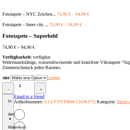
Fototapete – NYC Zeichen...
74,90
€
–
94,90
€
Fototapete – Inner city ...
74,90
€
–
94,90
€
Fototapete – Superheld
74,90
€
–
94,90
€
Verfügbarkeit:
verfügbar
Widerstandsfähige, wasserabweisende und kratzfeste Vliestapete “Su
Zimmerschmuck jeden Raumes.
size
Leeren
Fototapete
-
-
+
Superheld
Email to a friend
Menge
In
Artikelnummer:
A1-LFTNT0666 [5436375]
Kategorie:
Street a
den
Warenkorb