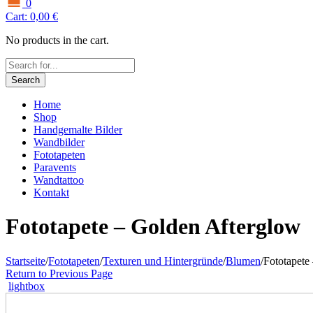
0
Cart:
0,00
€
No products in the cart.
Search
Home
Shop
Handgemalte Bilder
Wandbilder
Fototapeten
Paravents
Wandtattoo
Kontakt
Fototapete – Golden Afterglow
Startseite
/
Fototapeten
/
Texturen und Hintergründe
/
Blumen
/
Fototapete
Return to Previous Page
lightbox