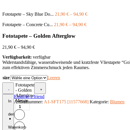
Fototapete – Sky Blue Do...
21,90
€
–
94,90
€
Fototapete – Concrete Cu...
21,90
€
–
94,90
€
Fototapete – Golden Afterglow
21,90
€
–
94,90
€
Verfügbarkeit:
verfügbar
Widerstandsfähige, wasserabweisende und kratzfeste Vliestapete “G
zum effektiven Zimmerschmuck jeden Raumes.
size
Leeren
Fototapete
-
+
- Golden
Afterglow
Email to a friend
Menge
In
Artikelnummer:
A1-SFT175 [11577668]
Kategorie:
Blumen
den
Warenkorb