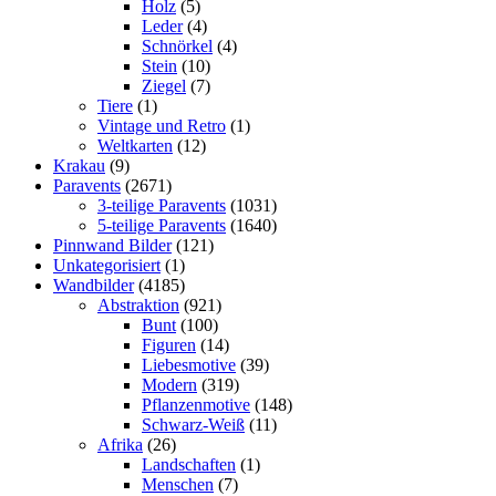
Holz
(5)
Leder
(4)
Schnörkel
(4)
Stein
(10)
Ziegel
(7)
Tiere
(1)
Vintage und Retro
(1)
Weltkarten
(12)
Krakau
(9)
Paravents
(2671)
3-teilige Paravents
(1031)
5-teilige Paravents
(1640)
Pinnwand Bilder
(121)
Unkategorisiert
(1)
Wandbilder
(4185)
Abstraktion
(921)
Bunt
(100)
Figuren
(14)
Liebesmotive
(39)
Modern
(319)
Pflanzenmotive
(148)
Schwarz-Weiß
(11)
Afrika
(26)
Landschaften
(1)
Menschen
(7)