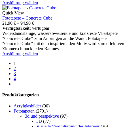
Ausführung wählen
Quick View
Fototapete – Concrete Cube
21,90
€
–
94,90
€
Verfügbarkeit:
verfügbar
Widerstandsfähige, wasserabweisende und kratzfeste Vliestapete
"Concrete Cube" zum Anbringen an die Wand. Fototapete
"Concrete Cube" mit dem inspirierenden Motiv wird zum effektiven
Zimmerschmuck jeden Raumes.
Ausführung wählen
1
2
3
4
Produktkategorien
Acrylglasbilder
(90)
Fototapeten
(2701)
3d und perspektive
(97)
3D
(77)
Visuelle Vergrößerung der Interieur
(20)