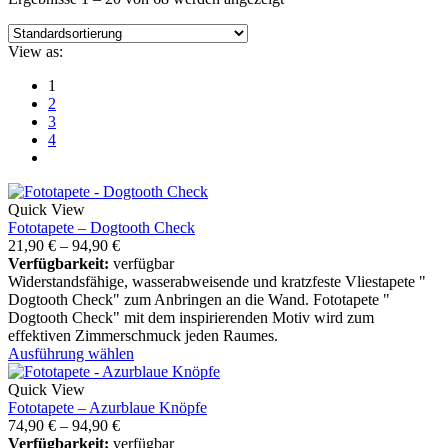
View as:
1
2
3
4
Quick View
Fototapete – Dogtooth Check
21,90
€
–
94,90
€
Verfügbarkeit:
verfügbar
Widerstandsfähige, wasserabweisende und kratzfeste Vliestapete "
Dogtooth Check" zum Anbringen an die Wand. Fototapete "
Dogtooth Check" mit dem inspirierenden Motiv wird zum
effektiven Zimmerschmuck jeden Raumes.
Ausführung wählen
Quick View
Fototapete – Azurblaue Knöpfe
74,90
€
–
94,90
€
Verfügbarkeit:
verfügbar