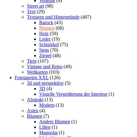
Venedig
(9)
Street art
(98)
Text
(29)
Texturen und Hintergründe
(407)
Barock
(43)
Blumen
(68)
Holz
(59)
Leder
(19)
Schnörkel
(75)
Stein
(70)
Ziegel
(48)
Tiere
(107)
Vintage und Retro
(49)
Weltkarten
(103)
Fototapeten XXL
(126)
3d und perspektive
(5)
3D
(4)
Visuelle Vergrößerung der Interieur
(1)
Abstrakt
(13)
Modern
(13)
Asien
(4)
Blumen
(7)
Andere Blumen
(1)
Lilien
(1)
Magnolia
(1)