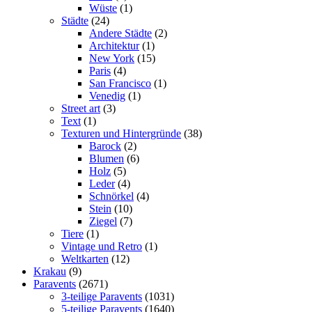
Wüste
(1)
Städte
(24)
Andere Städte
(2)
Architektur
(1)
New York
(15)
Paris
(4)
San Francisco
(1)
Venedig
(1)
Street art
(3)
Text
(1)
Texturen und Hintergründe
(38)
Barock
(2)
Blumen
(6)
Holz
(5)
Leder
(4)
Schnörkel
(4)
Stein
(10)
Ziegel
(7)
Tiere
(1)
Vintage und Retro
(1)
Weltkarten
(12)
Krakau
(9)
Paravents
(2671)
3-teilige Paravents
(1031)
5-teilige Paravents
(1640)