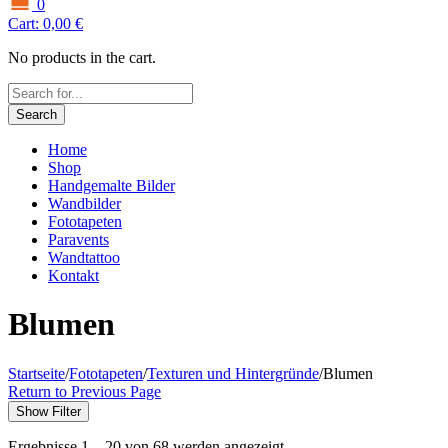
0
Cart:
0,00
€
No products in the cart.
Search
Home
Shop
Handgemalte Bilder
Wandbilder
Fototapeten
Paravents
Wandtattoo
Kontakt
Blumen
Startseite
/
Fototapeten
/
Texturen und Hintergründe
/
Blumen
Return to Previous Page
Show Filter
Ergebnisse 1 – 20 von 68 werden angezeigt