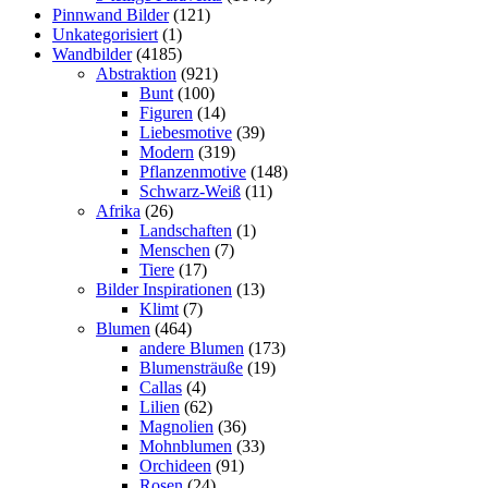
Pinnwand Bilder
(121)
Unkategorisiert
(1)
Wandbilder
(4185)
Abstraktion
(921)
Bunt
(100)
Figuren
(14)
Liebesmotive
(39)
Modern
(319)
Pflanzenmotive
(148)
Schwarz-Weiß
(11)
Afrika
(26)
Landschaften
(1)
Menschen
(7)
Tiere
(17)
Bilder Inspirationen
(13)
Klimt
(7)
Blumen
(464)
andere Blumen
(173)
Blumensträuße
(19)
Callas
(4)
Lilien
(62)
Magnolien
(36)
Mohnblumen
(33)
Orchideen
(91)
Rosen
(24)