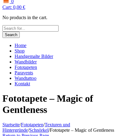
0
Cart:
0,00
€
No products in the cart.
Search
Home
Shop
Handgemalte Bilder
Wandbilder
Fototapeten
Paravents
Wandtattoo
Kontakt
Fototapete – Magic of
Gentleness
Startseite
/
Fototapeten
/
Texturen und
Hintergründe
/
Schnörkel
/
Fototapete – Magic of Gentleness
Return to Previous Page