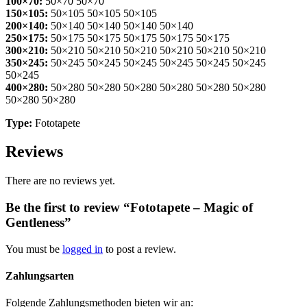
100×70:
50×70 50×70
150×105:
50×105 50×105 50×105
200×140:
50×140 50×140 50×140 50×140
250×175:
50×175 50×175 50×175 50×175 50×175
300×210:
50×210 50×210 50×210 50×210 50×210 50×210
350×245:
50×245 50×245 50×245 50×245 50×245 50×245
50×245
400×280:
50×280 50×280 50×280 50×280 50×280 50×280
50×280 50×280
Type:
Fototapete
Reviews
There are no reviews yet.
Be the first to review “Fototapete – Magic of
Gentleness”
You must be
logged in
to post a review.
Zahlungsarten
Folgende Zahlungsmethoden bieten wir an: