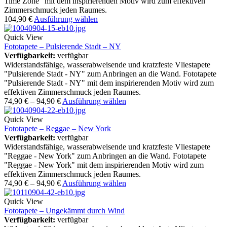
Time Zone" mit dem inspirierenden Motiv wird zum effektiven
Zimmerschmuck jeden Raumes.
104,90
€
Ausführung wählen
Quick View
Fototapete – Pulsierende Stadt – NY
Verfügbarkeit:
verfügbar
Widerstandsfähige, wasserabweisende und kratzfeste Vliestapete
"Pulsierende Stadt - NY" zum Anbringen an die Wand. Fototapete
"Pulsierende Stadt - NY" mit dem inspirierenden Motiv wird zum
effektiven Zimmerschmuck jeden Raumes.
74,90
€
–
94,90
€
Ausführung wählen
Quick View
Fototapete – Reggae – New York
Verfügbarkeit:
verfügbar
Widerstandsfähige, wasserabweisende und kratzfeste Vliestapete
"Reggae - New York" zum Anbringen an die Wand. Fototapete
"Reggae - New York" mit dem inspirierenden Motiv wird zum
effektiven Zimmerschmuck jeden Raumes.
74,90
€
–
94,90
€
Ausführung wählen
Quick View
Fototapete – Ungekämmt durch Wind
Verfügbarkeit:
verfügbar