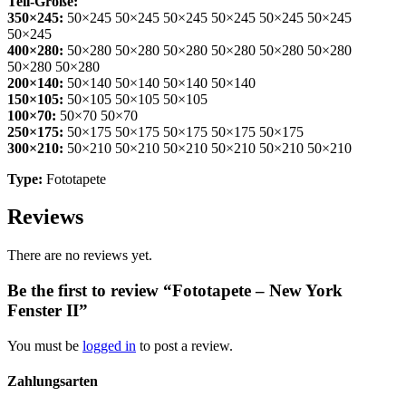
Teil-Größe:
350×245:
50×245 50×245 50×245 50×245 50×245 50×245
50×245
400×280:
50×280 50×280 50×280 50×280 50×280 50×280
50×280 50×280
200×140:
50×140 50×140 50×140 50×140
150×105:
50×105 50×105 50×105
100×70:
50×70 50×70
250×175:
50×175 50×175 50×175 50×175 50×175
300×210:
50×210 50×210 50×210 50×210 50×210 50×210
Type:
Fototapete
Reviews
There are no reviews yet.
Be the first to review “Fototapete – New York
Fenster II”
You must be
logged in
to post a review.
Zahlungsarten