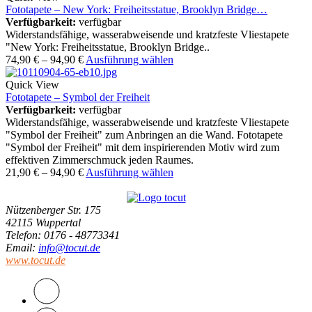
Fototapete – New York: Freiheitsstatue, Brooklyn Bridge…
Verfügbarkeit:
verfügbar
Widerstandsfähige, wasserabweisende und kratzfeste Vliestapete
"New York: Freiheitsstatue, Brooklyn Bridge..
74,90
€
–
94,90
€
Ausführung wählen
Quick View
Fototapete – Symbol der Freiheit
Verfügbarkeit:
verfügbar
Widerstandsfähige, wasserabweisende und kratzfeste Vliestapete
"Symbol der Freiheit" zum Anbringen an die Wand. Fototapete
"Symbol der Freiheit" mit dem inspirierenden Motiv wird zum
effektiven Zimmerschmuck jeden Raumes.
21,90
€
–
94,90
€
Ausführung wählen
Nützenberger Str. 175
42115 Wuppertal
Telefon
: 0176 - 48773341
Email
:
info@tocut.de
www.tocut.de