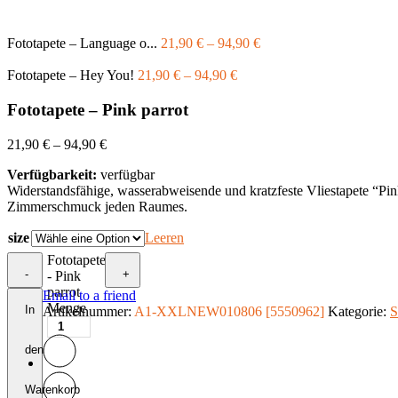
Fototapete – Language o...
21,90
€
–
94,90
€
Fototapete – Hey You!
21,90
€
–
94,90
€
Fototapete – Pink parrot
21,90
€
–
94,90
€
Verfügbarkeit:
verfügbar
Widerstandsfähige, wasserabweisende und kratzfeste Vliestapete “Pi
Zimmerschmuck jeden Raumes.
size
Leeren
Fototapete
-
+
- Pink
parrot
Email to a friend
Menge
In
Artikelnummer:
A1-XXLNEW010806 [5550962]
Kategorie:
S
den
Warenkorb