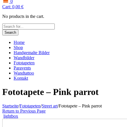
0
Cart:
0,00
€
No products in the cart.
Search
Home
Shop
Handgemalte Bilder
Wandbilder
Fototapeten
Paravents
Wandtattoo
Kontakt
Fototapete – Pink parrot
Startseite
/
Fototapeten
/
Street art
/
Fototapete – Pink parrot
Return to Previous Page
lightbox