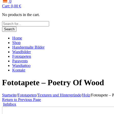
0
Cart:
0,00
€
No products in the cart.
Search
Home
Shop
Handgemalte Bilder
Wandbilder
Fototapeten
Paravents
Wandtattoo
Kontakt
Fototapete – Poetry Of Wood
Startseite
/
Fototapeten
/
Texturen und Hintergründe
/
Holz
/
Fototapete – 
Return to Previous Page
lightbox