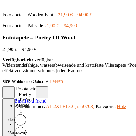
Fototapete – Wooden Fant...
21,90
€
–
94,90
€
Fototapete – Palisade
21,90
€
–
94,90
€
Fototapete – Poetry Of Wood
21,90
€
–
94,90
€
Verfügbarkeit:
verfügbar
Widerstandsfähige, wasserabweisende und kratzfeste Vliestapete “P
effektiven Zimmerschmuck jeden Raumes.
size
Leeren
Fototapete
-
+
- Poetry
Of Wood
Email to a friend
Menge
In
Artikelnummer:
A1-2XLFT32 [5550798]
Kategorie:
Holz
den
Warenkorb