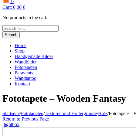
0
Cart:
0,00
€
No products in the cart.
Search
Home
Shop
Handgemalte Bilder
Wandbilder
Fototapeten
Paravents
Wandtattoo
Kontakt
Fototapete – Wooden Fantasy
Startseite
/
Fototapeten
/
Texturen und Hintergründe
/
Holz
/
Fototapete –
Return to Previous Page
lightbox