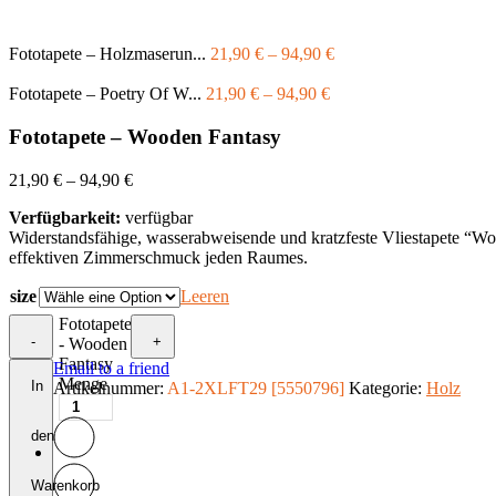
Fototapete – Holzmaserun...
21,90
€
–
94,90
€
Fototapete – Poetry Of W...
21,90
€
–
94,90
€
Fototapete – Wooden Fantasy
21,90
€
–
94,90
€
Verfügbarkeit:
verfügbar
Widerstandsfähige, wasserabweisende und kratzfeste Vliestapete “
effektiven Zimmerschmuck jeden Raumes.
size
Leeren
Fototapete
-
+
- Wooden
Fantasy
Email to a friend
Menge
In
Artikelnummer:
A1-2XLFT29 [5550796]
Kategorie:
Holz
den
Warenkorb