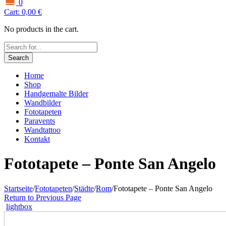
0
Cart:
0,00
€
No products in the cart.
Search
Home
Shop
Handgemalte Bilder
Wandbilder
Fototapeten
Paravents
Wandtattoo
Kontakt
Fototapete – Ponte San Angelo
Startseite
/
Fototapeten
/
Städte
/
Rom
/
Fototapete – Ponte San Angelo
Return to Previous Page
lightbox