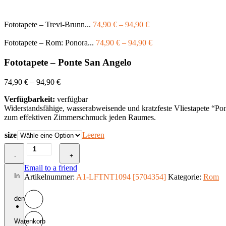
Fototapete – Trevi-Brunn...
74,90
€
–
94,90
€
Fototapete – Rom: Ponora...
74,90
€
–
94,90
€
Fototapete – Ponte San Angelo
74,90
€
–
94,90
€
Verfügbarkeit:
verfügbar
Widerstandsfähige, wasserabweisende und kratzfeste Vliestapete “P
zum effektiven Zimmerschmuck jeden Raumes.
size
Leeren
Fototapete
-
-
+
Ponte
Email to a friend
San
In
Artikelnummer:
A1-LFTNT1094 [5704354]
Kategorie:
Rom
Angelo
Menge
den
Warenkorb