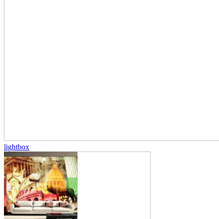
lightbox