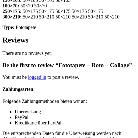
150×105:
50×105 50×105 50×105
100×70:
50×70 50×70
250×175:
50×175 50×175 50×175 50×175 50×175
300×210:
50×210 50×210 50×210 50×210 50×210 50×210
Type:
Fototapete
Reviews
There are no reviews yet.
Be the first to review “Fototapete – Rom – Collage”
You must be
logged in
to post a review.
Zahlungsarten
Folgende Zahlungsmethoden bieten wir an:
Überweisung
PayPal
Kreditkarte über PayPal
Die entsprechenden Daten für die Überweisung werden nach