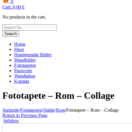
0
Cart:
0,00
€
No products in the cart.
Search
Home
Shop
Handgemalte Bilder
Wandbilder
Fototapeten
Paravents
Wandtattoo
Kontakt
Fototapete – Rom – Collage
Startseite
/
Fototapeten
/
Städte
/
Rom
/
Fototapete – Rom – Collage
Return to Previous Page
lightbox