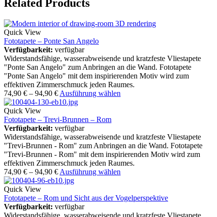
Related Products
Quick View
Fototapete – Ponte San Angelo
Verfügbarkeit:
verfügbar
Widerstandsfähige, wasserabweisende und kratzfeste Vliestapete
"Ponte San Angelo" zum Anbringen an die Wand. Fototapete
"Ponte San Angelo" mit dem inspirierenden Motiv wird zum
effektiven Zimmerschmuck jeden Raumes.
74,90
€
–
94,90
€
Ausführung wählen
Quick View
Fototapete – Trevi-Brunnen – Rom
Verfügbarkeit:
verfügbar
Widerstandsfähige, wasserabweisende und kratzfeste Vliestapete
"Trevi-Brunnen - Rom" zum Anbringen an die Wand. Fototapete
"Trevi-Brunnen - Rom" mit dem inspirierenden Motiv wird zum
effektiven Zimmerschmuck jeden Raumes.
74,90
€
–
94,90
€
Ausführung wählen
Quick View
Fototapete – Rom und Sicht aus der Vogelperspektive
Verfügbarkeit:
verfügbar
Widerstandsfähige, wasserabweisende und kratzfeste Vliestapete