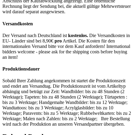
Abschluss der Kaufabwicklung angezeigt. Eine ordentliche
Rechnung liegt der Sendung bei, die aktuell gültige Mehrwertsteuer
wird darauf separat ausgewiesen.
Versandkosten
Der Versand nach Deutschland ist
kostenlos.
Die Versandkosten in
EU- Länder sind bei 8,90€
pro
Artikel. Die Kosten für den
internationalen Versand bitte vor dem Kauf anfordern! International
bidders welcome - please ask for the shipping costs before buying
an item!
Produktionsdauer
Sobald Ihrer Zahlung angekommen ist startet die Produktionszeit
und endet am Versandtag. Die Produktionszeit ist vom Artikeltyp
abhängig und beträgt zur Zeit: Wandbilder: bis zu 48 Stunden (2
Werktage); Tapeten: bis zu 48 Stunden (2 Werktage); Türtapeten :
bis zu 3 Werktage; Handgemalte Wandbilder: bis zu 12 Werktage;
Wandtattoos: bis zu 3 Werktage; Acrylglasbilder: bis zu 10
Werktage; Paravents: bis zu 5 Werktage; Rubbelweltkarten: bis zu 2
Werktage; Malen nach Zahlen: bis zu 2 Werktage; Ihre Bestellung
wird nach der Produktion an unseren Versandpartner übergeben.