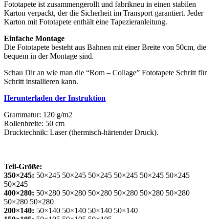
Fototapete ist zusammengerollt und fabrikneu in einen stabilen
Karton verpackt, der die Sicherheit im Transport garantiert. Jeder
Karton mit Fototapete enthält eine Tapezieranleitung.
Einfache Montage
Die Fototapete besteht aus Bahnen mit einer Breite von 50cm, die
bequem in der Montage sind.
Schau Dir an wie man die “Rom – Collage” Fototapete Schritt für
Schritt installieren kann.
Herunterladen der Instruktion
Grammatur: 120 g/m2
Rollenbreite: 50 cm
Drucktechnik: Laser (thermisch-härtender Druck).
Teil-Größe:
350×245:
50×245 50×245 50×245 50×245 50×245 50×245
50×245
400×280:
50×280 50×280 50×280 50×280 50×280 50×280
50×280 50×280
200×140:
50×140 50×140 50×140 50×140