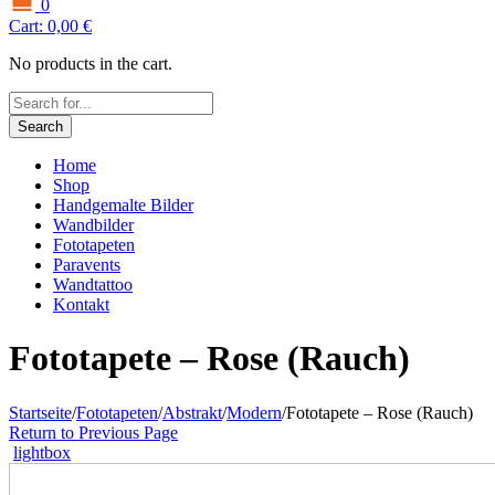
0
Cart:
0,00
€
No products in the cart.
Search
Home
Shop
Handgemalte Bilder
Wandbilder
Fototapeten
Paravents
Wandtattoo
Kontakt
Fototapete – Rose (Rauch)
Startseite
/
Fototapeten
/
Abstrakt
/
Modern
/
Fototapete – Rose (Rauch)
Return to Previous Page
lightbox