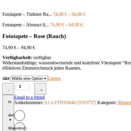
Fototapete – Türkiser Ra...
74,90
€
–
94,90
€
Fototapete – Abstract fi...
74,90
€
–
94,90
€
Fototapete – Rose (Rauch)
74,90
€
–
94,90
€
Verfügbarkeit:
verfügbar
Widerstandsfähige, wasserabweisende und kratzfeste Vliestapete “R
effektiven Zimmerschmuck jeden Raumes.
size
Leeren
Fototapete
-
-
+
Rose
Email to a friend
(Rauch)
In
Artikelnummer:
A1-LFTNT0046 [5703757]
Kategorie:
Moder
Menge
den
Warenkorb