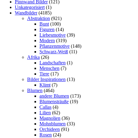
Pinnwand Bilder
(121)
Unkategorisiert
(1)
Wandbilder
(4185)
Abstraktion
(921)
Bunt
(100)
Figuren
(14)
Liebesmotive
(39)
Modern
(319)
Pflanzenmotive
(148)
Schwarz-Weiß
(11)
Afrika
(26)
Landschaften
(1)
Menschen
(7)
Tiere
(17)
Bilder Inspirationen
(13)
Klimt
(7)
Blumen
(464)
andere Blumen
(173)
Blumensträuße
(19)
Callas
(4)
Lilien
(62)
Magnolien
(36)
Mohnblumen
(33)
Orchideen
(91)
Rosen
(24)