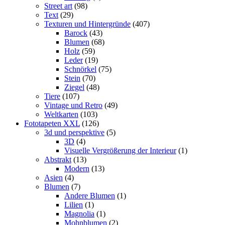
Street art
(98)
Text
(29)
Texturen und Hintergründe
(407)
Barock
(43)
Blumen
(68)
Holz
(59)
Leder
(19)
Schnörkel
(75)
Stein
(70)
Ziegel
(48)
Tiere
(107)
Vintage und Retro
(49)
Weltkarten
(103)
Fototapeten XXL
(126)
3d und perspektive
(5)
3D
(4)
Visuelle Vergrößerung der Interieur
(1)
Abstrakt
(13)
Modern
(13)
Asien
(4)
Blumen
(7)
Andere Blumen
(1)
Lilien
(1)
Magnolia
(1)
Mohnblumen
(2)