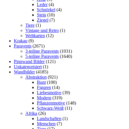
Leder
(4)
Schnörkel
(4)
Stein
(10)
Ziegel
(7)
Tiere
(1)
Vintage und Retro
(1)
Weltkarten
(12)
Krakau
(9)
Paravents
(2671)
3-teilige Paravents
(1031)
5-teilige Paravents
(1640)
Pinnwand Bilder
(121)
Unkategorisiert
(1)
Wandbilder
(4185)
Abstraktion
(921)
Bunt
(100)
Figuren
(14)
Liebesmotive
(39)
Modern
(319)
Pflanzenmotive
(148)
Schwarz-Weiß
(11)
Afrika
(26)
Landschaften
(1)
Menschen
(7)
Tiere
(17)