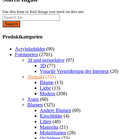
Use this form to find things you need on this site
Search
Produktkategorien
Acrylglasbilder
(90)
Fototapeten
(2701)
3d und perspektive
(97)
3D
(77)
Visuelle Vergrößerung der Interieur
(20)
Abstrakt
(235)
Bäume
(13)
Liebe
(13)
Modern
(208)
Asien
(60)
Blumen
(325)
Andere Blumen
(69)
Kirschblüte
(4)
Lilien
(48)
Magnolia
(21)
Mohnblumen
(28)
Orchideen
(73)