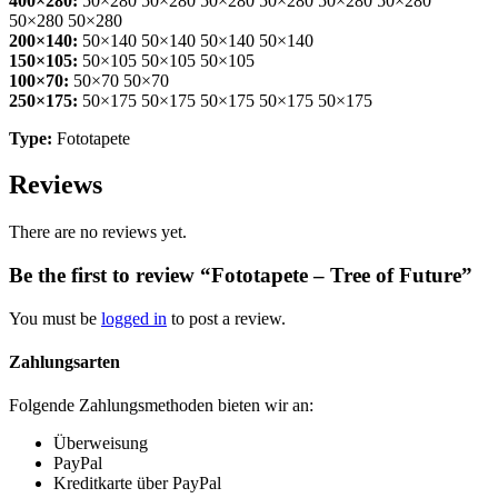
400×280:
50×280 50×280 50×280 50×280 50×280 50×280
50×280 50×280
200×140:
50×140 50×140 50×140 50×140
150×105:
50×105 50×105 50×105
100×70:
50×70 50×70
250×175:
50×175 50×175 50×175 50×175 50×175
Type:
Fototapete
Reviews
There are no reviews yet.
Be the first to review “Fototapete – Tree of Future”
You must be
logged in
to post a review.
Zahlungsarten
Folgende Zahlungsmethoden bieten wir an:
Überweisung
PayPal
Kreditkarte über PayPal