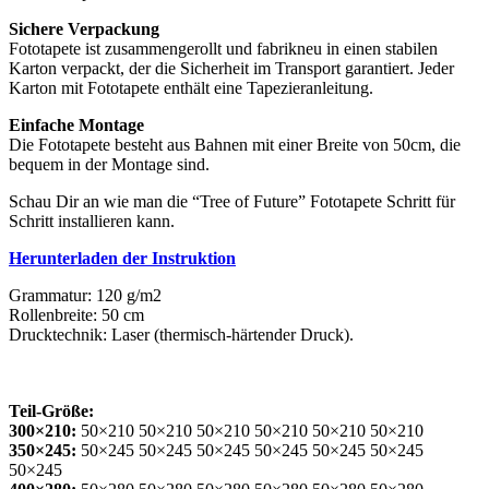
Sichere Verpackung
Fototapete ist zusammengerollt und fabrikneu in einen stabilen
Karton verpackt, der die Sicherheit im Transport garantiert. Jeder
Karton mit Fototapete enthält eine Tapezieranleitung.
Einfache Montage
Die Fototapete besteht aus Bahnen mit einer Breite von 50cm, die
bequem in der Montage sind.
Schau Dir an wie man die “Tree of Future” Fototapete Schritt für
Schritt installieren kann.
Herunterladen der Instruktion
Grammatur: 120 g/m2
Rollenbreite: 50 cm
Drucktechnik: Laser (thermisch-härtender Druck).
Teil-Größe:
300×210:
50×210 50×210 50×210 50×210 50×210 50×210
350×245:
50×245 50×245 50×245 50×245 50×245 50×245
50×245