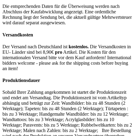
Die entsprechenden Daten für die Überweisung werden nach
Abschluss der Kaufabwicklung angezeigt. Eine ordentliche
Rechnung liegt der Sendung bei, die aktuell gültige Mehrwertsteuer
wird darauf separat ausgewiesen.
Versandkosten
Der Versand nach Deutschland ist
kostenlos.
Die Versandkosten in
EU- Länder sind bei 8,90€
pro
Artikel. Die Kosten für den
internationalen Versand bitte vor dem Kauf anfordern! International
bidders welcome - please ask for the shipping costs before buying
an item!
Produktionsdauer
Sobald Ihrer Zahlung angekommen ist startet die Produktionszeit
und endet am Versandtag. Die Produktionszeit ist vom Artikeltyp
abhängig und beträgt zur Zeit: Wandbilder: bis zu 48 Stunden (2
Werktage); Tapeten: bis zu 48 Stunden (2 Werktage); Türtapeten :
bis zu 3 Werktage; Handgemalte Wandbilder: bis zu 12 Werktage;
Wandtattoos: bis zu 3 Werktage; Acrylglasbilder: bis zu 10
Werktage; Paravents: bis zu 5 Werktage; Rubbelweltkarten: bis zu 2
Werktage; Malen nach Zahlen: bis zu 2 Werktage; Ihre Bestellung
wird nach der Produktion an unseren Versandpartner übergeben.