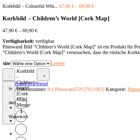
Korkbild – Colourful Whi...
47,90
€
–
69,90
€
Korkbild – Children’s World [Cork Map]
47,90
€
–
69,90
€
Verfügbarkeit:
verfügbar
Pinnwand Bild “Children’s World [Cork Map]” ist ein Produkt für Pe
“Children’s World [Cork Map]” verursachen, dass die einfache Korktafe
size
Leeren
Korkbild
-
+
-
Children's
Email to a friend
World
In
Artikelnummer:
A1-Pinnwand559 [7921983]
Kategorie:
Pinnw
[Cork
Map]
den
Menge
Warenkorb