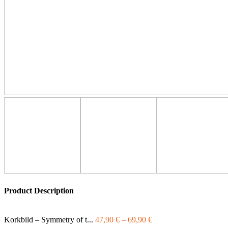
Product Description
Korkbild – Symmetry of t...
47,90
€
–
69,90
€