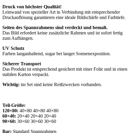
Druck von höchster Qualität!
Leinwand von spezieller Art in Verbindung mit entsprechender
Druckauflösung garantieren eine ideale Bildschärfe und Farbtiefe.
Seiten des Spannrahmens sind verdeckt und bemalt.
Das Bild erfordert keine zusätzliche Rahmen und ist sofort fertig
zum Aufhängen.
UV Schutz
Farben langanhaltend, sogar bei langer Sonnenexposition.
Sicherer Transport
Das Produkt ist entsprechend gesichert mit einer Folie und in einen
stabilen Karton verpackt.
Wichtig:
im Set sind keine Reißzwecken vorhanden.
Teil-Größe:
120×80:
40×80 40×80 40×80
60×40:
20×40 20×40 20×40
90×60:
30×60 30×60 30×60
Bar:
Standard Spannrahmen