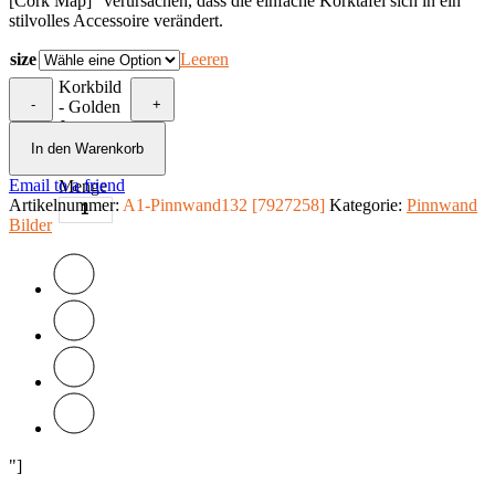
[Cork Map]” verursachen, dass die einfache Korktafel sich in ein
stilvolles Accessoire verändert.
size
Leeren
Korkbild
-
+
- Golden
Journey
[Cork
In den Warenkorb
Map]
Email to a friend
Menge
Artikelnummer:
A1-Pinnwand132 [7927258]
Kategorie:
Pinnwand
Bilder
"]