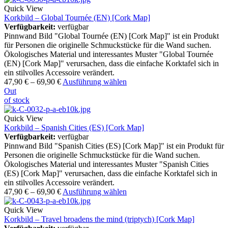
Quick View
Korkbild – Global Tournée (EN) [Cork Map]
Verfügbarkeit:
verfügbar
Pinnwand Bild "Global Tournée (EN) [Cork Map]" ist ein Produkt
für Personen die originelle Schmuckstücke für die Wand suchen.
Ökologisches Material und interessantes Muster "Global Tournée
(EN) [Cork Map]" verursachen, dass die einfache Korktafel sich in
ein stilvolles Accessoire verändert.
47,90
€
–
69,90
€
Ausführung wählen
Out
of stock
Quick View
Korkbild – Spanish Cities (ES) [Cork Map]
Verfügbarkeit:
verfügbar
Pinnwand Bild "Spanish Cities (ES) [Cork Map]" ist ein Produkt für
Personen die originelle Schmuckstücke für die Wand suchen.
Ökologisches Material und interessantes Muster "Spanish Cities
(ES) [Cork Map]" verursachen, dass die einfache Korktafel sich in
ein stilvolles Accessoire verändert.
47,90
€
–
69,90
€
Ausführung wählen
Quick View
Korkbild – Travel broadens the mind (triptych) [Cork Map]