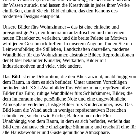
ihr Wissen zurück, und lassen die Kreativität in jedes ihrer Werke
einfließen, damit Sie ein Bild erhalten, das den Kanons des
modernen Designs entspricht.
Unsere Bilder fürs Wohnzimmer – das ist eine einfache und
preisgünstige Art, den Innenraum aufzufrischen und ihm einen
neuen Charakter zu verleihen, und die breite Palette an Motiven
wird jeden Geschmack treffen. In unserem Angebot finden Sie u.a.
Leinwandbilder, die Stillleben, Landschaften darstellen, moderne
Wandbilder für das Wohnzimmer, abstrakte Bilder, Reproduktionen
der Bilder bekannter Künstler, Weltkarten, Bilder mit
Industriemotiven und viele, viele andere.
Das
Bild
ist eine Dekoration, die den Blick anzieht, unabhängig von
dem Raum, in dem es sich befindet! Unter unseren Vorschlägen
befinden sich XXL-Wandbilder fürs Wohnzimmer, repräsentative
Bilder fürs Büro, ruhige Wandbilder fürs Schlafzimmer, Bilder, die
dem Innenraum eine persönliche Note und eine ungewöhnliche
Atmosphäre verleihen, lustige Bilder fürs Kinderzimmer, usw. Das
Bild kann die Wand auch in weniger repräsentativen Bereichen
schmücken, solchen wie Küche, Badezimmer oder Flur.
Unabhängig von dem Raum, in dem es sich befindet, verleiht das
Bild dem Zuhause eine einzigartige Stimmung und erschafft eine für
alle Hausbewohner und Gäste gemütliche Atmosphäre.