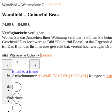
Wandbild – Watercolour D...
89,90
€
Wandbild – Colourful Beast
74,90
€
–
84,90
€
Verfügbarkeit:
verfügbar
Wollen Sie das Aussehen Ihrer Wohnung verändern? Fühlen Sie beim Bet
Geschenk?Das hochwertige Bild “Colourful Beast” ist das Ergebnis der
ist. Das Bild, das Ihr Interesse geweckt hat, vereint hochwertigen Dru
size
Leeren
Wandbild
-
-
+
Colourful
Email to a friend
Beast
In
Artikelnummer:
A1-N4517-DK150 [10263451]
Kategorie:
And
Menge
den
Warenkorb