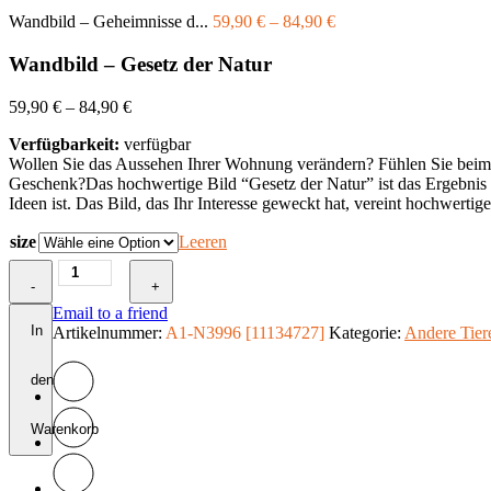
Wandbild – Geheimnisse d...
59,90
€
–
84,90
€
Wandbild – Gesetz der Natur
59,90
€
–
84,90
€
Verfügbarkeit:
verfügbar
Wollen Sie das Aussehen Ihrer Wohnung verändern? Fühlen Sie beim Bet
Geschenk?Das hochwertige Bild “Gesetz der Natur” ist das Ergebnis de
Ideen ist. Das Bild, das Ihr Interesse geweckt hat, vereint hochwertig
size
Leeren
Wandbild
-
-
+
Gesetz
Email to a friend
der
In
Artikelnummer:
A1-N3996 [11134727]
Kategorie:
Andere Tier
Natur
Menge
den
Warenkorb