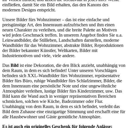
einfließen, damit Sie ein Bild erhalten, das den Kanons des
modernen Designs entspricht.
Unsere Bilder fürs Wohnzimmer – das ist eine einfache und
preisgünstige Art, den Innenraum aufzufrischen und ihm einen
neuen Charakter zu verleihen, und die breite Palette an Motiven
wird jeden Geschmack treffen. In unserem Angebot finden Sie u.a.
Leinwandbilder, die Stillleben, Landschaften darstellen, moderne
Wandbilder für das Wohnzimmer, abstrakte Bilder, Reproduktionen
der Bilder bekannter Künstler, Weltkarten, Bilder mit
Industriemotiven und viele, viele andere.
Das
Bild
ist eine Dekoration, die den Blick anzieht, unabhängig von
dem Raum, in dem es sich befindet! Unter unseren Vorschlägen
befinden sich XXL-Wandbilder fürs Wohnzimmer, repräsentative
Bilder fürs Büro, ruhige Wandbilder fürs Schlafzimmer, Bilder, die
dem Innenraum eine persönliche Note und eine ungewöhnliche
Atmosphäre verleihen, lustige Bilder fürs Kinderzimmer, usw. Das
Bild kann die Wand auch in weniger repräsentativen Bereichen
schmücken, solchen wie Küche, Badezimmer oder Flur.
Unabhängig von dem Raum, in dem es sich befindet, verleiht das
Bild dem Zuhause eine einzigartige Stimmung und erschafft eine für
alle Hausbewohner und Gäste gemütliche Atmosphäre.
Es ist auch ein originelles Geschenk für folgende Anlässe: