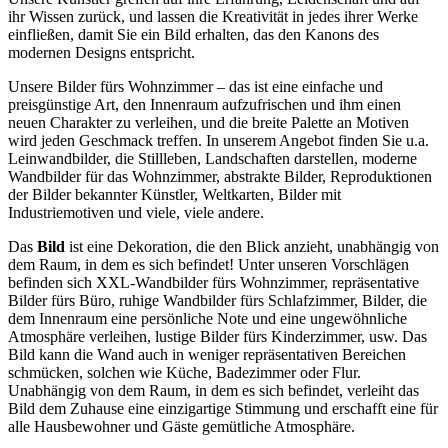
ihr Wissen zurück, und lassen die Kreativität in jedes ihrer Werke
einfließen, damit Sie ein Bild erhalten, das den Kanons des
modernen Designs entspricht.
Unsere Bilder fürs Wohnzimmer – das ist eine einfache und
preisgünstige Art, den Innenraum aufzufrischen und ihm einen
neuen Charakter zu verleihen, und die breite Palette an Motiven
wird jeden Geschmack treffen. In unserem Angebot finden Sie u.a.
Leinwandbilder, die Stillleben, Landschaften darstellen, moderne
Wandbilder für das Wohnzimmer, abstrakte Bilder, Reproduktionen
der Bilder bekannter Künstler, Weltkarten, Bilder mit
Industriemotiven und viele, viele andere.
Das
Bild
ist eine Dekoration, die den Blick anzieht, unabhängig von
dem Raum, in dem es sich befindet! Unter unseren Vorschlägen
befinden sich XXL-Wandbilder fürs Wohnzimmer, repräsentative
Bilder fürs Büro, ruhige Wandbilder fürs Schlafzimmer, Bilder, die
dem Innenraum eine persönliche Note und eine ungewöhnliche
Atmosphäre verleihen, lustige Bilder fürs Kinderzimmer, usw. Das
Bild kann die Wand auch in weniger repräsentativen Bereichen
schmücken, solchen wie Küche, Badezimmer oder Flur.
Unabhängig von dem Raum, in dem es sich befindet, verleiht das
Bild dem Zuhause eine einzigartige Stimmung und erschafft eine für
alle Hausbewohner und Gäste gemütliche Atmosphäre.