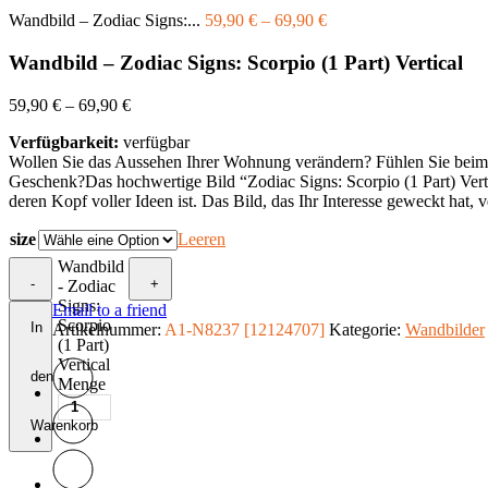
Wandbild – Zodiac Signs:...
59,90
€
–
69,90
€
Wandbild – Zodiac Signs: Scorpio (1 Part) Vertical
59,90
€
–
69,90
€
Verfügbarkeit:
verfügbar
Wollen Sie das Aussehen Ihrer Wohnung verändern? Fühlen Sie beim Bet
Geschenk?Das hochwertige Bild “Zodiac Signs: Scorpio (1 Part) Vertic
deren Kopf voller Ideen ist. Das Bild, das Ihr Interesse geweckt hat,
size
Leeren
Wandbild
-
+
- Zodiac
Signs:
Email to a friend
Scorpio
In
Artikelnummer:
A1-N8237 [12124707]
Kategorie:
Wandbilder
(1 Part)
Vertical
den
Menge
Warenkorb