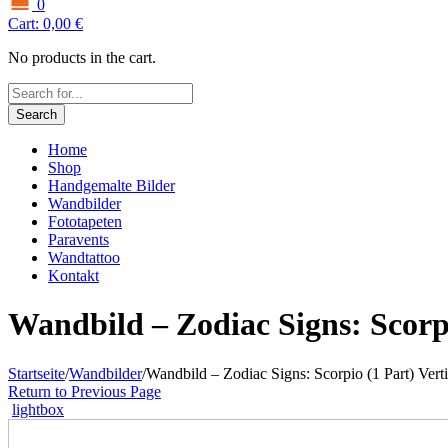
0
Cart:
0,00
€
No products in the cart.
Search
Home
Shop
Handgemalte Bilder
Wandbilder
Fototapeten
Paravents
Wandtattoo
Kontakt
Wandbild – Zodiac Signs: Scorpi
Startseite
/
Wandbilder
/
Wandbild – Zodiac Signs: Scorpio (1 Part) Verti
Return to Previous Page
lightbox