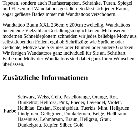
Tapeten, sondern auch Raufasertapeten, Schränke, Türen, Spiegel
und Fliesen mit Wandtattoos gestalten. So lässt sich jeder Raum,
sogar geflieste Badezimmer mit Wandtattoos verschönern.
Wandtattoo Baum XXL 236cm x 200cm zweiteilig. Wandtattoos
bieten eine Vielzahl an Gestaltungsmöglichkeiten. Mit unseren
modernen Schneideplottern schneiden wir jedes beliebige Motiv aus
selbstklebenden Folien, egal ob Schriftzüge wie Sprüche oder
Gedichte, Motive wie Skylines oder Blumen oder andere Grafiken.
Wir fertigen Wandtattoos ganz individuell für Sie an. Schriftart,
Farbe und Motiv der Wandtattoos sind dabei ganz Ihren Wünschen
überlassen.
Zusätzliche Informationen
Schwarz, Weiss, Gelb, Pastellorange, Orange, Rot,
Dunkelrot, Hellrosa, Pink, Flieder, Lavendel, Violett,
Hellblau, Enzian, Koenigsblau, Tuerkis, Mint, Hellgruen,
Farbe
Lindgruen, Gelbgruen, Dunkelgruen, Beige, Hellbraun,
Haselnuss, Lehmbraun, Braun, Hellgrau, Grau,
Dunkelgrau, Kupfer, Silber, Gold