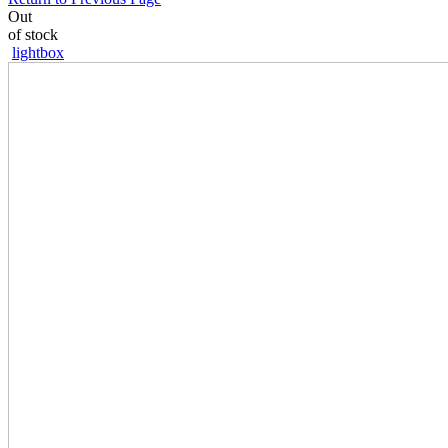
Out
of stock
lightbox