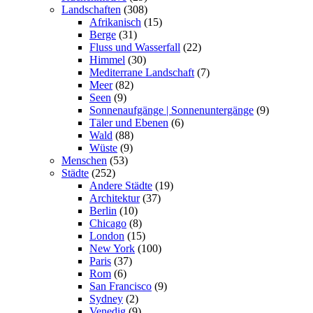
Landschaften
(308)
Afrikanisch
(15)
Berge
(31)
Fluss und Wasserfall
(22)
Himmel
(30)
Mediterrane Landschaft
(7)
Meer
(82)
Seen
(9)
Sonnenaufgänge | Sonnenuntergänge
(9)
Täler und Ebenen
(6)
Wald
(88)
Wüste
(9)
Menschen
(53)
Städte
(252)
Andere Städte
(19)
Architektur
(37)
Berlin
(10)
Chicago
(8)
London
(15)
New York
(100)
Paris
(37)
Rom
(6)
San Francisco
(9)
Sydney
(2)
Venedig
(9)