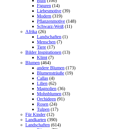
Bunt
(100)
Figuren
(14)
Liebesmotive
(39)
Modern
(319)
Pflanzenmotive
(148)
Schwarz-Weiß
(11)
Afrika
(26)
Landschaften
(1)
Menschen
(7)
Tiere
(17)
Bilder Inspirationen
(13)
Klimt
(7)
Blumen
(464)
andere Blumen
(173)
Blumensträuße
(19)
Callas
(4)
Lilien
(62)
Magnolien
(36)
Mohnblumen
(33)
Orchideen
(91)
Rosen
(24)
Tulpen
(17)
Für Kinder
(12)
Landkarten
(390)
Landschaften
(614)