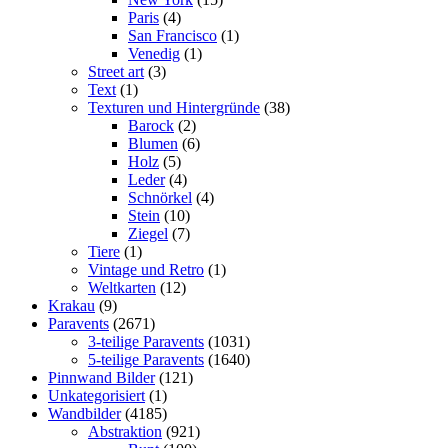
Paris
(4)
San Francisco
(1)
Venedig
(1)
Street art
(3)
Text
(1)
Texturen und Hintergründe
(38)
Barock
(2)
Blumen
(6)
Holz
(5)
Leder
(4)
Schnörkel
(4)
Stein
(10)
Ziegel
(7)
Tiere
(1)
Vintage und Retro
(1)
Weltkarten
(12)
Krakau
(9)
Paravents
(2671)
3-teilige Paravents
(1031)
5-teilige Paravents
(1640)
Pinnwand Bilder
(121)
Unkategorisiert
(1)
Wandbilder
(4185)
Abstraktion
(921)