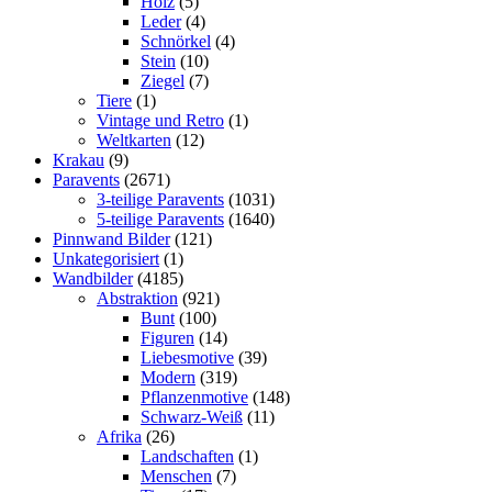
Holz
(5)
Leder
(4)
Schnörkel
(4)
Stein
(10)
Ziegel
(7)
Tiere
(1)
Vintage und Retro
(1)
Weltkarten
(12)
Krakau
(9)
Paravents
(2671)
3-teilige Paravents
(1031)
5-teilige Paravents
(1640)
Pinnwand Bilder
(121)
Unkategorisiert
(1)
Wandbilder
(4185)
Abstraktion
(921)
Bunt
(100)
Figuren
(14)
Liebesmotive
(39)
Modern
(319)
Pflanzenmotive
(148)
Schwarz-Weiß
(11)
Afrika
(26)
Landschaften
(1)
Menschen
(7)