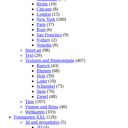
Berlin
(10)
Chicago
(8)
London
(15)
New York
(100)
Paris
(37)
Rom
(6)
San Francisco
(9)
Sydney
(2)
Venedig
(9)
Street art
(98)
Text
(29)
Texturen und Hintergründe
(407)
Barock
(43)
Blumen
(68)
Holz
(59)
Leder
(19)
Schnörkel
(75)
Stein
(70)
Ziegel
(48)
Tiere
(107)
Vintage und Retro
(49)
Weltkarten
(103)
Fototapeten XXL
(126)
3d und perspektive
(5)
3D
(4)