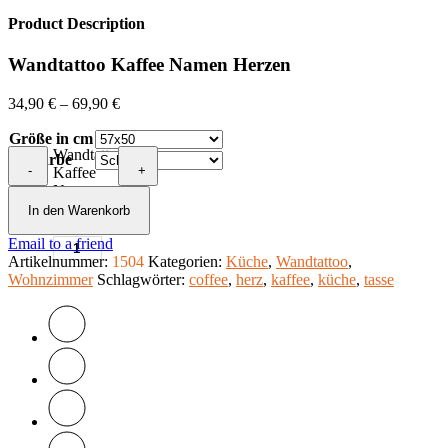
Product Description
Wandtattoo Kaffee Namen Herzen
34,90
€
–
69,90
€
Größe in cm
Wandtattoo
Farbe
-
+
Kaffee
Namen
Herzen
In den Warenkorb
Menge
Email to a friend
Artikelnummer:
1504
Kategorien:
Küche
,
Wandtattoo
,
Wohnzimmer
Schlagwörter:
coffee
,
herz
,
kaffee
,
küche
,
tasse