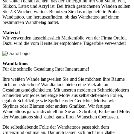
Sie sollten darauf achten, das der Untergrund frei von Staub, Fett,
Silikon, Latex und Acryl ist. Bei frisch gestrichenen Wänden sollten
Sie 2-3 Wochen warten. Benutzen Sie das mitgelieferte Probe-
Wandtattoo, um herauszufinden, ob das Wandtattoo auf einem
bestimmten Wandbelag haftet.
Material
Wir verwenden ausschliesslich Markenfolie von der Firma Orafol.
Dazu wird die vom Hersteller empfohlene Trägerfolie verwendet!
Wandtattoos
Für die schnelle Gestaltung Ihrer Innenräume!
Ihre weißen Wände langweilen Sie und Sie möchten Ihre Räume
nicht neu streichen? Wandtattoos bieten eine Vielzahl an
Gestaltungsmöglichkeiten. Mit unseren modernen Schneideplottern
schneiden wir jedes beliebige Motiv aus selbstklebenden Folien,
egal ob Schriftzüge wie Sprüche oder Gedichte, Motive wie
Skylines oder Blumen oder andere Grafiken. Wir fertigen
Wandtattoos ganz individuell für Sie an. Schriftart, Farbe und Motiv
der Wandtattoos sind dabei ganz Ihren Wünschen überlassen.
Die selbstklebende Folie der Wandtattoos passt sich dem
Untergrund optimal an. Dadurch lassen sich nicht nur glatte