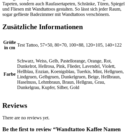
Tapeten, sondern auch Raufasertapeten, Schränke, Türen, Spiegel
und Fliesen mit Wandtattoos gestalten. So lässt sich jeder Raum,
sogar geflieste Badezimmer mit Wandtattoos verschönern.
Zusätzliche Informationen
Größe
Test Tattoo, 57×50, 80×70, 100×88, 120×105, 140×122
in cm
Schwarz, Weiss, Gelb, Pastellorange, Orange, Rot,
Dunkelrot, Hellrosa, Pink, Flieder, Lavendel, Violett,
Hellblau, Enzian, Koenigsblau, Tuerkis, Mint, Hellgruen,
Farbe
Lindgruen, Gelbgruen, Dunkelgruen, Beige, Hellbraun,
Haselnuss, Lehmbraun, Braun, Hellgrau, Grau,
Dunkelgrau, Kupfer, Silber, Gold
Reviews
There are no reviews yet.
Be the first to review “Wandtattoo Kaffee Namen