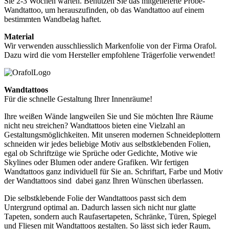
Sie 2-3 Wochen warten. Benutzen Sie das mitgelieferte Probe-
Wandtattoo, um herauszufinden, ob das Wandtattoo auf einem
bestimmten Wandbelag haftet.
Material
Wir verwenden ausschliesslich Markenfolie von der Firma Orafol.
Dazu wird die vom Hersteller empfohlene Trägerfolie verwendet!
Wandtattoos
Für die schnelle Gestaltung Ihrer Innenräume!
Ihre weißen Wände langweilen Sie und Sie möchten Ihre Räume
nicht neu streichen? Wandtattoos bieten eine Vielzahl an
Gestaltungsmöglichkeiten. Mit unseren modernen Schneideplottern
schneiden wir jedes beliebige Motiv aus selbstklebenden Folien,
egal ob Schriftzüge wie Sprüche oder Gedichte, Motive wie
Skylines oder Blumen oder andere Grafiken. Wir fertigen
Wandtattoos ganz individuell für Sie an. Schriftart, Farbe und Motiv
der Wandtattoos sind dabei ganz Ihren Wünschen überlassen.
Die selbstklebende Folie der Wandtattoos passt sich dem
Untergrund optimal an. Dadurch lassen sich nicht nur glatte
Tapeten, sondern auch Raufasertapeten, Schränke, Türen, Spiegel
und Fliesen mit Wandtattoos gestalten. So lässt sich jeder Raum,