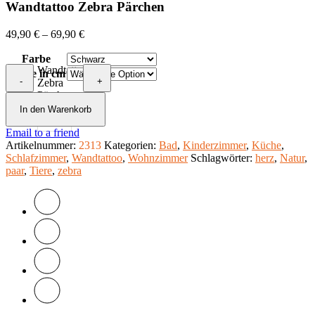
Wandtattoo Zebra Pärchen
49,90
€
–
69,90
€
Farbe
Wandtattoo
Größe in cm
-
+
Zebra
Pärchen
Menge
In den Warenkorb
Email to a friend
Artikelnummer:
2313
Kategorien:
Bad
,
Kinderzimmer
,
Küche
,
Schlafzimmer
,
Wandtattoo
,
Wohnzimmer
Schlagwörter:
herz
,
Natur
,
paar
,
Tiere
,
zebra