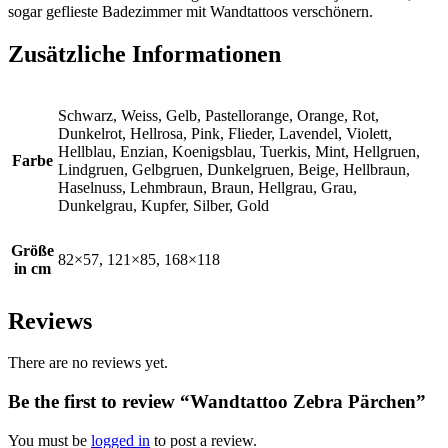
sogar geflieste Badezimmer mit Wandtattoos verschönern.
Zusätzliche Informationen
Schwarz, Weiss, Gelb, Pastellorange, Orange, Rot,
Dunkelrot, Hellrosa, Pink, Flieder, Lavendel, Violett,
Hellblau, Enzian, Koenigsblau, Tuerkis, Mint, Hellgruen,
Farbe
Lindgruen, Gelbgruen, Dunkelgruen, Beige, Hellbraun,
Haselnuss, Lehmbraun, Braun, Hellgrau, Grau,
Dunkelgrau, Kupfer, Silber, Gold
Größe
82×57, 121×85, 168×118
in cm
Reviews
There are no reviews yet.
Be the first to review “Wandtattoo Zebra Pärchen”
You must be
logged in
to post a review.