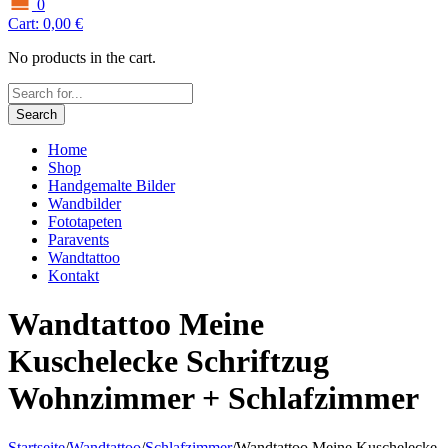
0
Cart:
0,00
€
No products in the cart.
Search
Home
Shop
Handgemalte Bilder
Wandbilder
Fototapeten
Paravents
Wandtattoo
Kontakt
Wandtattoo Meine
Kuschelecke Schriftzug
Wohnzimmer + Schlafzimmer
Startseite
/
Wandtattoo
/
Schlafzimmer
/
Wandtattoo Meine Kuschelecke