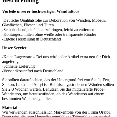
Beschreibung
Vorteile unserer hochwertigen Wandtattoos
-Deutsche Qualitätsfolie zur Dekoration von Wänden, Möbeln,
Glasflächen, Fliesen und Türen
-Selbstklebend, einfach anzubringen, leicht zu entfernen
-Konturgeschnitten ohne weiße oder transparente Ränder
-Eigene Herstellung in Deutschland
Unser Service
-Keine Lagerware – Bei uns wird jeder Artikel extra neu für Dich
angefertigt
-Schnelle Lieferung
-Versandkostenfrei nach Deutschland
Sie sollten darauf achten, das der Untergrund frei von Staub, Fett,
Silikon, Latex und Acryl ist. Bei frisch gestrichenen Wänden sollten
Sie 2-3 Wochen warten. Benutzen Sie das mitgelieferte Probe-
Wandtattoo, um herauszufinden, ob das Wandtattoo auf einem
bestimmten Wandbelag haftet.
Material
Wir verwenden ausschliesslich Markenfolie von der Firma Orafol.
Dazu wird die vom Hersteller empfohlene Trägerfolie verwendet!