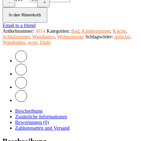
-
Meine
+
Kuschelecke
Schriftzug
In den Warenkorb
Wohnzimmer
Email to a friend
+
Artikelnummer:
Schlafzimmer
3014
Kategorien:
Bad
,
Kinderzimmer
,
Küche
,
Schlafzimmer
Menge
,
Wandtattoo
,
Wohnzimmer
Schlagwörter:
sprüche
,
Wandtattoo
,
wort
,
Zitate
Beschreibung
Zusätzliche Informationen
Bewertungen (0)
Zahlungsarten und Versand