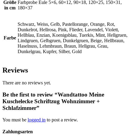
Größe
Farbprobe Eule 5×6, 60×12, 90×18, 120×25, 150×31,
in cm
180×37
Schwarz, Weiss, Gelb, Pastellorange, Orange, Rot,
Dunkelrot, Hellrosa, Pink, Flieder, Lavendel, Violett,
Hellblau, Enzian, Koenigsblau, Tuerkis, Mint, Hellgruen,
Farbe
Lindgruen, Gelbgruen, Dunkelgruen, Beige, Hellbraun,
Haselnuss, Lehmbraun, Braun, Hellgrau, Grau,
Dunkelgrau, Kupfer, Silber, Gold
Reviews
There are no reviews yet.
Be the first to review “Wandtattoo Meine
Kuschelecke Schriftzug Wohnzimmer +
Schlafzimmer”
You must be
logged in
to post a review.
Zahlungsarten