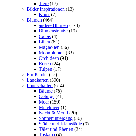
Tiere
(17)
Bilder Inspirationen
(13)
Klimt
(7)
Blumen
(464)
andere Blumen
(173)
Blumensträuße
(19)
Callas
(4)
Lilien
(62)
Magnolien
(36)
Mohnblumen
(33)
Orchideen
(91)
Rosen
(24)
Tulpen
(17)
Für Kinder
(12)
Landkarten
(390)
Landschaften
(614)
Bäume
(78)
Gebirge
(41)
Meer
(159)
Mittelmeer
(1)
Nacht & Mond
(20)
Sonnenuntergang
(36)
Städte und Kleinstädte
(9)
Täler und Ebenen
(24)
Toskana
(4)