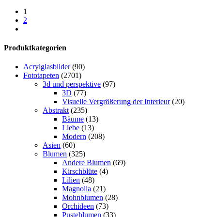
1
2
Produktkategorien
Acrylglasbilder
(90)
Fototapeten
(2701)
3d und perspektive
(97)
3D
(77)
Visuelle Vergrößerung der Interieur
(20)
Abstrakt
(235)
Bäume
(13)
Liebe
(13)
Modern
(208)
Asien
(60)
Blumen
(325)
Andere Blumen
(69)
Kirschblüte
(4)
Lilien
(48)
Magnolia
(21)
Mohnblumen
(28)
Orchideen
(73)
Pusteblumen
(33)