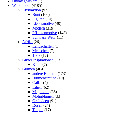
Unkategorisiert
(1)
Wandbilder
(4185)
Abstraktion
(921)
Bunt
(100)
Figuren
(14)
Liebesmotive
(39)
Modern
(319)
Pflanzenmotive
(148)
Schwarz-Weiß
(11)
Afrika
(26)
Landschaften
(1)
Menschen
(7)
Tiere
(17)
Bilder Inspirationen
(13)
Klimt
(7)
Blumen
(464)
andere Blumen
(173)
Blumensträuße
(19)
Callas
(4)
Lilien
(62)
Magnolien
(36)
Mohnblumen
(33)
Orchideen
(91)
Rosen
(24)
Tulpen
(17)