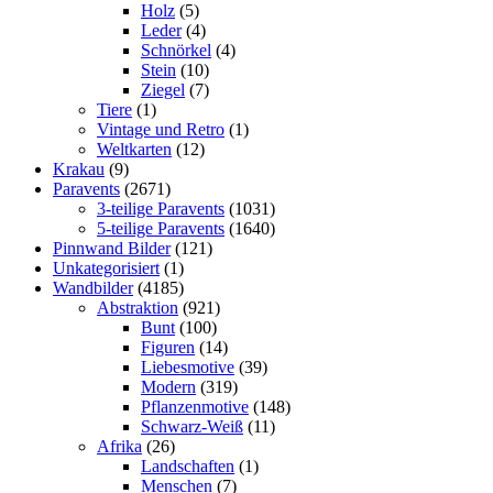
Holz
(5)
Leder
(4)
Schnörkel
(4)
Stein
(10)
Ziegel
(7)
Tiere
(1)
Vintage und Retro
(1)
Weltkarten
(12)
Krakau
(9)
Paravents
(2671)
3-teilige Paravents
(1031)
5-teilige Paravents
(1640)
Pinnwand Bilder
(121)
Unkategorisiert
(1)
Wandbilder
(4185)
Abstraktion
(921)
Bunt
(100)
Figuren
(14)
Liebesmotive
(39)
Modern
(319)
Pflanzenmotive
(148)
Schwarz-Weiß
(11)
Afrika
(26)
Landschaften
(1)
Menschen
(7)