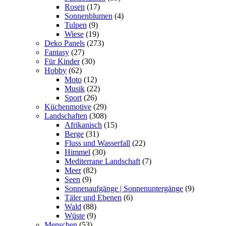
Rosen
(17)
Sonnenblumen
(4)
Tulpen
(9)
Wiese
(19)
Deko Panels
(273)
Fantasy
(27)
Für Kinder
(30)
Hobby
(62)
Moto
(12)
Musik
(22)
Sport
(26)
Küchenmotive
(29)
Landschaften
(308)
Afrikanisch
(15)
Berge
(31)
Fluss und Wasserfall
(22)
Himmel
(30)
Mediterrane Landschaft
(7)
Meer
(82)
Seen
(9)
Sonnenaufgänge | Sonnenuntergänge
(9)
Täler und Ebenen
(6)
Wald
(88)
Wüste
(9)
Menschen
(53)