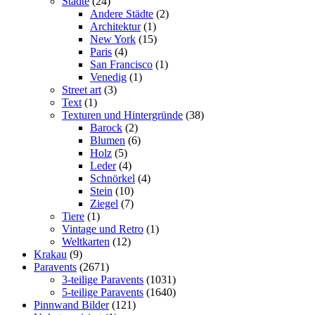
Städte
(24)
Andere Städte
(2)
Architektur
(1)
New York
(15)
Paris
(4)
San Francisco
(1)
Venedig
(1)
Street art
(3)
Text
(1)
Texturen und Hintergründe
(38)
Barock
(2)
Blumen
(6)
Holz
(5)
Leder
(4)
Schnörkel
(4)
Stein
(10)
Ziegel
(7)
Tiere
(1)
Vintage und Retro
(1)
Weltkarten
(12)
Krakau
(9)
Paravents
(2671)
3-teilige Paravents
(1031)
5-teilige Paravents
(1640)
Pinnwand Bilder
(121)