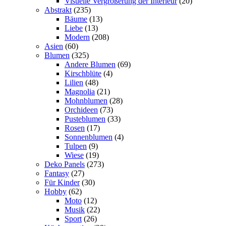
Visuelle Vergrößerung der Interieur
(20)
Abstrakt
(235)
Bäume
(13)
Liebe
(13)
Modern
(208)
Asien
(60)
Blumen
(325)
Andere Blumen
(69)
Kirschblüte
(4)
Lilien
(48)
Magnolia
(21)
Mohnblumen
(28)
Orchideen
(73)
Pusteblumen
(33)
Rosen
(17)
Sonnenblumen
(4)
Tulpen
(9)
Wiese
(19)
Deko Panels
(273)
Fantasy
(27)
Für Kinder
(30)
Hobby
(62)
Moto
(12)
Musik
(22)
Sport
(26)