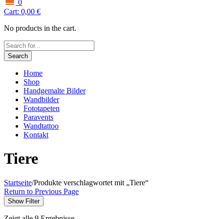
0
Cart:
0,00
€
No products in the cart.
Search
Home
Shop
Handgemalte Bilder
Wandbilder
Fototapeten
Paravents
Wandtattoo
Kontakt
Tiere
Startseite
/
Produkte verschlagwortet mit „Tiere“
Return to Previous Page
Show Filter
Zeigt alle 9 Ergebnisse