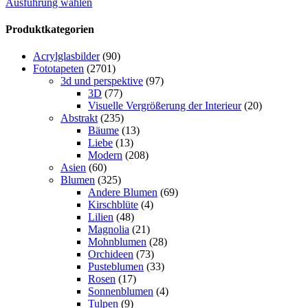
Ausführung wählen
Produktkategorien
Acrylglasbilder
(90)
Fototapeten
(2701)
3d und perspektive
(97)
3D
(77)
Visuelle Vergrößerung der Interieur
(20)
Abstrakt
(235)
Bäume
(13)
Liebe
(13)
Modern
(208)
Asien
(60)
Blumen
(325)
Andere Blumen
(69)
Kirschblüte
(4)
Lilien
(48)
Magnolia
(21)
Mohnblumen
(28)
Orchideen
(73)
Pusteblumen
(33)
Rosen
(17)
Sonnenblumen
(4)
Tulpen
(9)