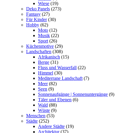
Wiese
(19)
Deko Panels
(273)
Fantasy
(27)
Für Kinder
(30)
Hobby
(62)
Moto
(12)
Musik
(22)
Sport
(26)
Küchenmotive
(29)
Landschaften
(308)
Afrikanisch
(15)
Berge
(31)
Fluss und Wasserfall
(22)
Himmel
(30)
Mediterrane Landschaft
(7)
Meer
(82)
Seen
(9)
Sonnenaufgänge | Sonnenuntergänge
(9)
Täler und Ebenen
(6)
Wald
(88)
Wüste
(9)
Menschen
(53)
Städte
(252)
Andere Städte
(19)
Architektur
(37)