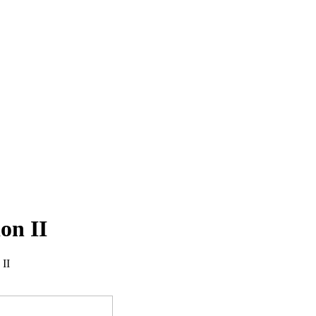
on II
 II