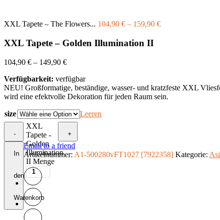
XXL Tapete – The Flowers...
104,90
€
–
159,90
€
XXL Tapete – Golden Illumination II
104,90
€
–
149,90
€
Verfügbarkeit:
verfügbar
NEU! Großformatige, beständige, wasser- und kratzfeste XXL Vliesfo
wird eine efektvolle Dekoration für jeden Raum sein.
size
Leeren
XXL
-
+
Tapete -
Golden
Email to a friend
Illumination
In
Artikelnummer:
A1-500280vFT1027 [7922358]
Kategorie:
As
II Menge
den
Warenkorb