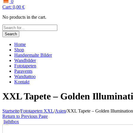
0
Cart:
0,00
€
No products in the cart.
Search
Home
Shop
Handgemalte Bilder
Wandbilder
Fototapeten
Paravents
Wandtattoo
Kontakt
XXL Tapete – Golden Illuminati
Startseite
/
Fototapeten XXL
/
Asien
/
XXL Tapete – Golden Illumination
Return to Previous Page
lightbox