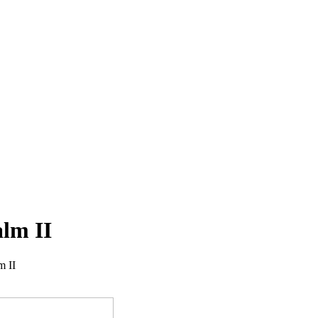
lm II
m II