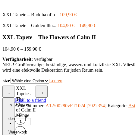
XXL Tapete – Buddha of p...
109,90
€
XXL Tapete – Golden Illu...
104,90
€
–
149,90
€
XXL Tapete – The Flowers of Calm II
104,90
€
–
159,90
€
Verfügbarkeit:
verfügbar
NEU! Großformatige, beständige, wasser- und kratzfeste XXL Vliesfo
wird eine efektvolle Dekoration für jeden Raum sein.
size
Leeren
XXL
-
+
Tapete -
The
Email to a friend
Flowers
In
Artikelnummer:
A1-500280vFT1024 [7922354]
Kategorie:
As
of Calm II
Menge
den
Warenkorb