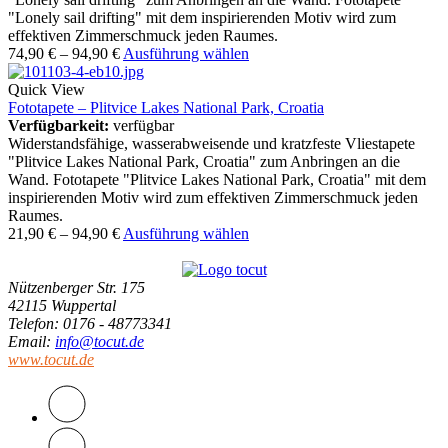
"Lonely sail drifting" mit dem inspirierenden Motiv wird zum
effektiven Zimmerschmuck jeden Raumes.
74,90
€
–
94,90
€
Ausführung wählen
Quick View
Fototapete – Plitvice Lakes National Park, Croatia
Verfügbarkeit:
verfügbar
Widerstandsfähige, wasserabweisende und kratzfeste Vliestapete
"Plitvice Lakes National Park, Croatia" zum Anbringen an die
Wand. Fototapete "Plitvice Lakes National Park, Croatia" mit dem
inspirierenden Motiv wird zum effektiven Zimmerschmuck jeden
Raumes.
21,90
€
–
94,90
€
Ausführung wählen
Nützenberger Str. 175
42115 Wuppertal
Telefon
: 0176 - 48773341
Email
:
info@tocut.de
www.tocut.de