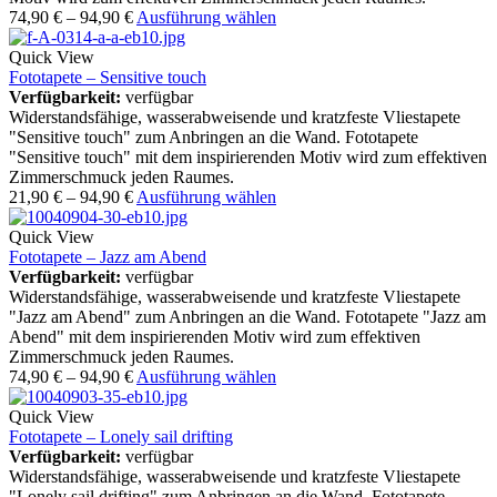
74,90
€
–
94,90
€
Ausführung wählen
Quick View
Fototapete – Sensitive touch
Verfügbarkeit:
verfügbar
Widerstandsfähige, wasserabweisende und kratzfeste Vliestapete
"Sensitive touch" zum Anbringen an die Wand. Fototapete
"Sensitive touch" mit dem inspirierenden Motiv wird zum effektiven
Zimmerschmuck jeden Raumes.
21,90
€
–
94,90
€
Ausführung wählen
Quick View
Fototapete – Jazz am Abend
Verfügbarkeit:
verfügbar
Widerstandsfähige, wasserabweisende und kratzfeste Vliestapete
"Jazz am Abend" zum Anbringen an die Wand. Fototapete "Jazz am
Abend" mit dem inspirierenden Motiv wird zum effektiven
Zimmerschmuck jeden Raumes.
74,90
€
–
94,90
€
Ausführung wählen
Quick View
Fototapete – Lonely sail drifting
Verfügbarkeit:
verfügbar
Widerstandsfähige, wasserabweisende und kratzfeste Vliestapete
"Lonely sail drifting" zum Anbringen an die Wand. Fototapete