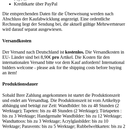
Kreditkarte über PayPal
Die entsprechenden Daten für die Überweisung werden nach
Abschluss der Kaufabwicklung angezeigt. Eine ordentliche
Rechnung liegt der Sendung bei, die aktuell gültige Mehrwertsteuer
wird darauf separat ausgewiesen.
Versandkosten
Der Versand nach Deutschland ist
kostenlos.
Die Versandkosten in
EU- Länder sind bei 8,90€
pro
Artikel. Die Kosten für den
internationalen Versand bitte vor dem Kauf anfordern! International
bidders welcome - please ask for the shipping costs before buying
an item!
Produktionsdauer
Sobald Ihrer Zahlung angekommen ist startet die Produktionszeit
und endet am Versandtag. Die Produktionszeit ist vom Artikeltyp
abhängig und beträgt zur Zeit: Wandbilder: bis zu 48 Stunden (2
Werktage); Tapeten: bis zu 48 Stunden (2 Werktage); Türtapeten :
bis zu 3 Werktage; Handgemalte Wandbilder: bis zu 12 Werktage;
Wandtattoos: bis zu 3 Werktage; Acrylglasbilder: bis zu 10
Werktage; Paravents: bis zu 5 Werktage; Rubbelweltkarten: bis zu 2