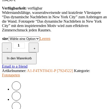
Verfügbarkeit:
verfügbar
Widerstandsfähige, wasserabweisende und kratzfeste Vliestapete
“Das dynamische Nachtleben in New York City” zum Anbringen an
die Wand. Fototapete “Das dynamische Nachtleben in New York
City” mit dem inspirierenden Motiv wird zum effektiven
Zimmerschmuck jeden Raumes.
size
Leeren
Fototapete
-
-
+
Das
dynamische
In den Warenkorb
Nachtleben
Email to a friend
in
Artikelnummer:
New
A1-F4TNT0431-P [7924522]
Kategorie:
Fototapeten
York
City
Menge