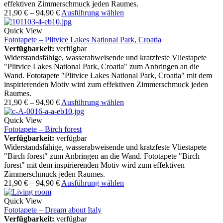
effektiven Zimmerschmuck jeden Raumes.
21,90
€
–
94,90
€
Ausführung wählen
Quick View
Fototapete – Plitvice Lakes National Park, Croatia
Verfügbarkeit:
verfügbar
Widerstandsfähige, wasserabweisende und kratzfeste Vliestapete
"Plitvice Lakes National Park, Croatia" zum Anbringen an die
Wand. Fototapete "Plitvice Lakes National Park, Croatia" mit dem
inspirierenden Motiv wird zum effektiven Zimmerschmuck jeden
Raumes.
21,90
€
–
94,90
€
Ausführung wählen
Quick View
Fototapete – Birch forest
Verfügbarkeit:
verfügbar
Widerstandsfähige, wasserabweisende und kratzfeste Vliestapete
"Birch forest" zum Anbringen an die Wand. Fototapete "Birch
forest" mit dem inspirierenden Motiv wird zum effektiven
Zimmerschmuck jeden Raumes.
21,90
€
–
94,90
€
Ausführung wählen
Quick View
Fototapete – Dream about Italy
Verfügbarkeit:
verfügbar