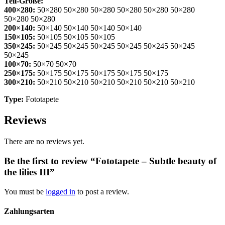
Teil-Größe:
400×280:
50×280 50×280 50×280 50×280 50×280 50×280
50×280 50×280
200×140:
50×140 50×140 50×140 50×140
150×105:
50×105 50×105 50×105
350×245:
50×245 50×245 50×245 50×245 50×245 50×245
50×245
100×70:
50×70 50×70
250×175:
50×175 50×175 50×175 50×175 50×175
300×210:
50×210 50×210 50×210 50×210 50×210 50×210
Type:
Fototapete
Reviews
There are no reviews yet.
Be the first to review “Fototapete – Subtle beauty of
the lilies III”
You must be
logged in
to post a review.
Zahlungsarten