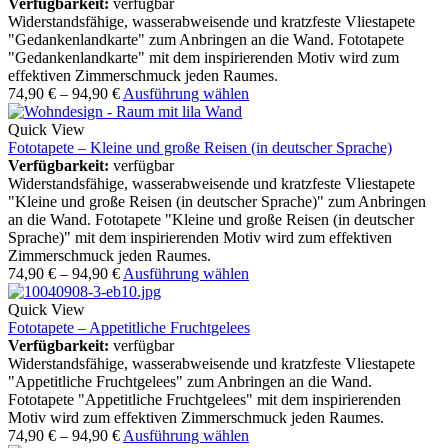
Verfügbarkeit:
verfügbar
Widerstandsfähige, wasserabweisende und kratzfeste Vliestapete
"Gedankenlandkarte" zum Anbringen an die Wand. Fototapete
"Gedankenlandkarte" mit dem inspirierenden Motiv wird zum
effektiven Zimmerschmuck jeden Raumes.
74,90
€
–
94,90
€
Ausführung wählen
Quick View
Fototapete – Kleine und große Reisen (in deutscher Sprache)
Verfügbarkeit:
verfügbar
Widerstandsfähige, wasserabweisende und kratzfeste Vliestapete
"Kleine und große Reisen (in deutscher Sprache)" zum Anbringen
an die Wand. Fototapete "Kleine und große Reisen (in deutscher
Sprache)" mit dem inspirierenden Motiv wird zum effektiven
Zimmerschmuck jeden Raumes.
74,90
€
–
94,90
€
Ausführung wählen
Quick View
Fototapete – Appetitliche Fruchtgelees
Verfügbarkeit:
verfügbar
Widerstandsfähige, wasserabweisende und kratzfeste Vliestapete
"Appetitliche Fruchtgelees" zum Anbringen an die Wand.
Fototapete "Appetitliche Fruchtgelees" mit dem inspirierenden
Motiv wird zum effektiven Zimmerschmuck jeden Raumes.
74,90
€
–
94,90
€
Ausführung wählen