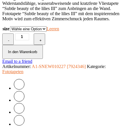
Widerstandsfähige, wasserabweisende und kratzfeste Vliestapete
“Subtle beauty of the lilies III” zum Anbringen an die Wand.
Fototapete “Subtle beauty of the lilies III” mit dem inspirierenden
Motiv wird zum effektiven Zimmerschmuck jeden Raumes.
size
Leeren
Fototapete
-
-
+
Subtle
beauty
In den Warenkorb
of
Email to a friend
the
Artikelnummer:
lilies
A1-SNEW010227 [7924346]
Kategorie:
Fototapeten
III
Menge