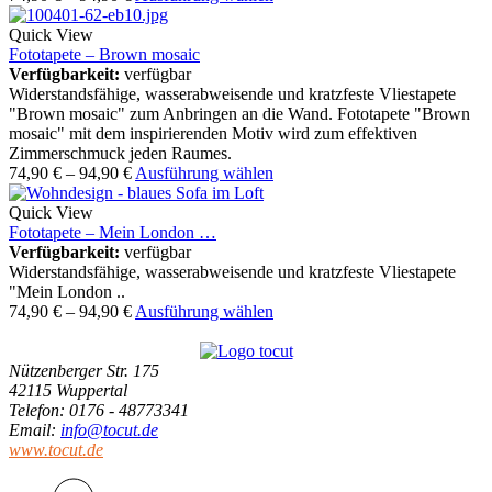
Quick View
Fototapete – Brown mosaic
Verfügbarkeit:
verfügbar
Widerstandsfähige, wasserabweisende und kratzfeste Vliestapete
"Brown mosaic" zum Anbringen an die Wand. Fototapete "Brown
mosaic" mit dem inspirierenden Motiv wird zum effektiven
Zimmerschmuck jeden Raumes.
74,90
€
–
94,90
€
Ausführung wählen
Quick View
Fototapete – Mein London …
Verfügbarkeit:
verfügbar
Widerstandsfähige, wasserabweisende und kratzfeste Vliestapete
"Mein London ..
74,90
€
–
94,90
€
Ausführung wählen
Nützenberger Str. 175
42115 Wuppertal
Telefon
: 0176 - 48773341
Email
:
info@tocut.de
www.tocut.de