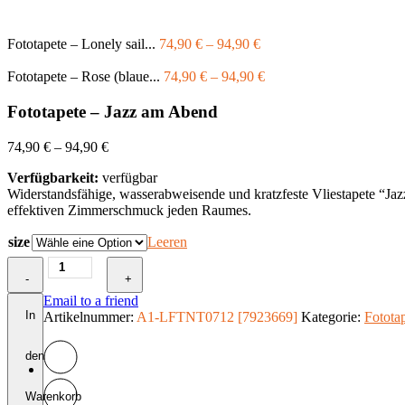
Fototapete – Lonely sail...
74,90
€
–
94,90
€
Fototapete – Rose (blaue...
74,90
€
–
94,90
€
Fototapete – Jazz am Abend
74,90
€
–
94,90
€
Verfügbarkeit:
verfügbar
Widerstandsfähige, wasserabweisende und kratzfeste Vliestapete “J
effektiven Zimmerschmuck jeden Raumes.
size
Leeren
Fototapete
-
-
+
Jazz
Email to a friend
am
In
Artikelnummer:
A1-LFTNT0712 [7923669]
Kategorie:
Fotota
Abend
Menge
den
Warenkorb