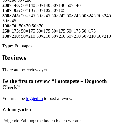
50×280 50×280
200×140:
50×140 50×140 50×140 50×140
150×105:
50×105 50×105 50×105
350×245:
50×245 50×245 50×245 50×245 50×245 50×245
50×245
100×70:
50×70 50×70
250×175:
50×175 50×175 50×175 50×175 50×175
300×210:
50×210 50×210 50×210 50×210 50×210 50×210
Type:
Fototapete
Reviews
There are no reviews yet.
Be the first to review “Fototapete – Dogtooth
Check”
You must be
logged in
to post a review.
Zahlungsarten
Folgende Zahlungsmethoden bieten wir an: