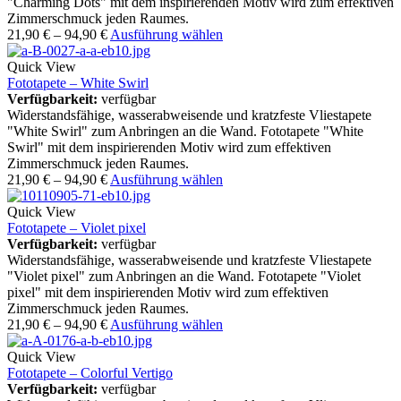
"Charming Dots" mit dem inspirierenden Motiv wird zum effektiven
Zimmerschmuck jeden Raumes.
21,90
€
–
94,90
€
Ausführung wählen
Quick View
Fototapete – White Swirl
Verfügbarkeit:
verfügbar
Widerstandsfähige, wasserabweisende und kratzfeste Vliestapete
"White Swirl" zum Anbringen an die Wand. Fototapete "White
Swirl" mit dem inspirierenden Motiv wird zum effektiven
Zimmerschmuck jeden Raumes.
21,90
€
–
94,90
€
Ausführung wählen
Quick View
Fototapete – Violet pixel
Verfügbarkeit:
verfügbar
Widerstandsfähige, wasserabweisende und kratzfeste Vliestapete
"Violet pixel" zum Anbringen an die Wand. Fototapete "Violet
pixel" mit dem inspirierenden Motiv wird zum effektiven
Zimmerschmuck jeden Raumes.
21,90
€
–
94,90
€
Ausführung wählen
Quick View
Fototapete – Colorful Vertigo
Verfügbarkeit:
verfügbar