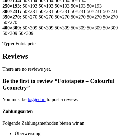
200×154:
50×154 50×154 50×154 50×154
250×193:
50×193 50×193 50×193 50×193 50×193
300×231:
50×231 50×231 50×231 50×231 50×231 50×231
350×270:
50×270 50×270 50×270 50×270 50×270 50×270
50×270
400×309:
50×309 50×309 50×309 50×309 50×309 50×309
50×309 50×309
Type:
Fototapete
Reviews
There are no reviews yet.
Be the first to review “Fototapete – Colourful
Geometry”
You must be
logged in
to post a review.
Zahlungsarten
Folgende Zahlungsmethoden bieten wir an:
Überweisung