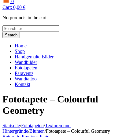
0
Cart:
0,00
€
No products in the cart.
Search
Home
Shop
Handgemalte Bilder
Wandbilder
Fototapeten
Paravents
Wandtattoo
Kontakt
Fototapete – Colourful
Geometry
Startseite
/
Fototapeten
/
Texturen und
Hintergründe
/
Blumen
/
Fototapete – Colourful Geometry
Return to Previous Page