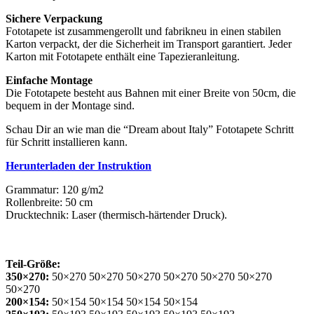
Sichere Verpackung
Fototapete ist zusammengerollt und fabrikneu in einen stabilen
Karton verpackt, der die Sicherheit im Transport garantiert. Jeder
Karton mit Fototapete enthält eine Tapezieranleitung.
Einfache Montage
Die Fototapete besteht aus Bahnen mit einer Breite von 50cm, die
bequem in der Montage sind.
Schau Dir an wie man die “Dream about Italy” Fototapete Schritt
für Schritt installieren kann.
Herunterladen der Instruktion
Grammatur: 120 g/m2
Rollenbreite: 50 cm
Drucktechnik: Laser (thermisch-härtender Druck).
Teil-Größe:
350×270:
50×270 50×270 50×270 50×270 50×270 50×270
50×270
200×154:
50×154 50×154 50×154 50×154