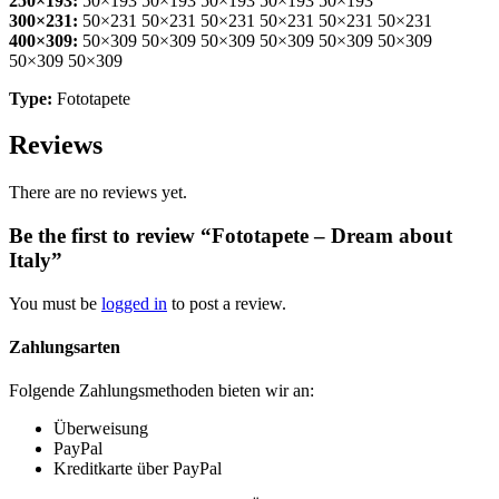
250×193:
50×193 50×193 50×193 50×193 50×193
300×231:
50×231 50×231 50×231 50×231 50×231 50×231
400×309:
50×309 50×309 50×309 50×309 50×309 50×309
50×309 50×309
Type:
Fototapete
Reviews
There are no reviews yet.
Be the first to review “Fototapete – Dream about
Italy”
You must be
logged in
to post a review.
Zahlungsarten
Folgende Zahlungsmethoden bieten wir an:
Überweisung
PayPal
Kreditkarte über PayPal