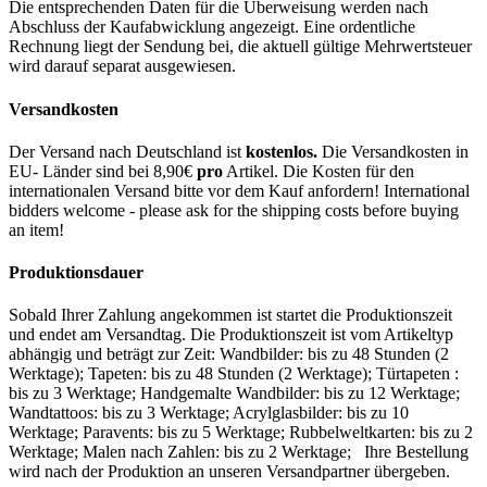
Die entsprechenden Daten für die Überweisung werden nach
Abschluss der Kaufabwicklung angezeigt. Eine ordentliche
Rechnung liegt der Sendung bei, die aktuell gültige Mehrwertsteuer
wird darauf separat ausgewiesen.
Versandkosten
Der Versand nach Deutschland ist
kostenlos.
Die Versandkosten in
EU- Länder sind bei 8,90€
pro
Artikel. Die Kosten für den
internationalen Versand bitte vor dem Kauf anfordern! International
bidders welcome - please ask for the shipping costs before buying
an item!
Produktionsdauer
Sobald Ihrer Zahlung angekommen ist startet die Produktionszeit
und endet am Versandtag. Die Produktionszeit ist vom Artikeltyp
abhängig und beträgt zur Zeit: Wandbilder: bis zu 48 Stunden (2
Werktage); Tapeten: bis zu 48 Stunden (2 Werktage); Türtapeten :
bis zu 3 Werktage; Handgemalte Wandbilder: bis zu 12 Werktage;
Wandtattoos: bis zu 3 Werktage; Acrylglasbilder: bis zu 10
Werktage; Paravents: bis zu 5 Werktage; Rubbelweltkarten: bis zu 2
Werktage; Malen nach Zahlen: bis zu 2 Werktage; Ihre Bestellung
wird nach der Produktion an unseren Versandpartner übergeben.