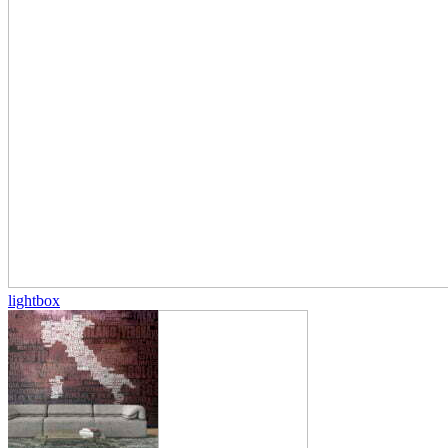
lightbox