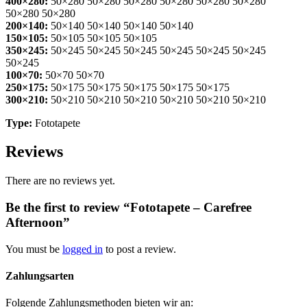
400×280:
50×280 50×280 50×280 50×280 50×280 50×280
50×280 50×280
200×140:
50×140 50×140 50×140 50×140
150×105:
50×105 50×105 50×105
350×245:
50×245 50×245 50×245 50×245 50×245 50×245
50×245
100×70:
50×70 50×70
250×175:
50×175 50×175 50×175 50×175 50×175
300×210:
50×210 50×210 50×210 50×210 50×210 50×210
Type:
Fototapete
Reviews
There are no reviews yet.
Be the first to review “Fototapete – Carefree
Afternoon”
You must be
logged in
to post a review.
Zahlungsarten
Folgende Zahlungsmethoden bieten wir an: