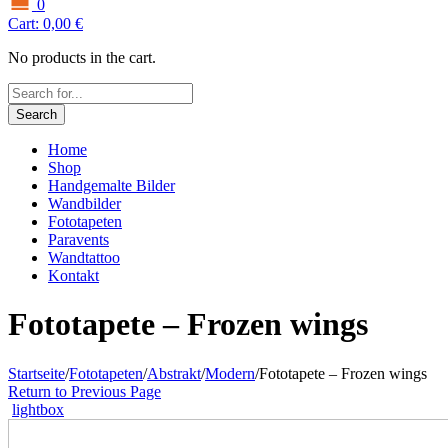
0
Cart:
0,00
€
No products in the cart.
Search
Home
Shop
Handgemalte Bilder
Wandbilder
Fototapeten
Paravents
Wandtattoo
Kontakt
Fototapete – Frozen wings
Startseite
/
Fototapeten
/
Abstrakt
/
Modern
/
Fototapete – Frozen wings
Return to Previous Page
lightbox