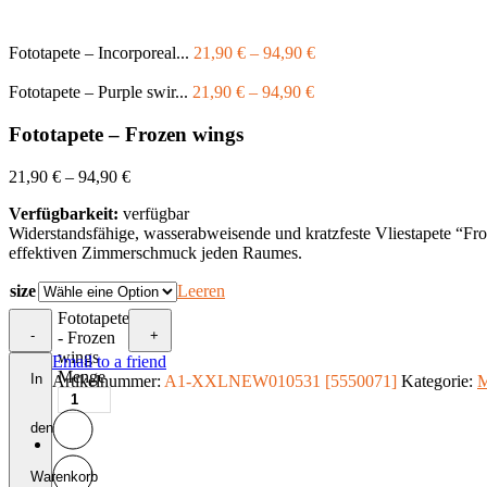
Fototapete – Incorporeal...
21,90
€
–
94,90
€
Fototapete – Purple swir...
21,90
€
–
94,90
€
Fototapete – Frozen wings
21,90
€
–
94,90
€
Verfügbarkeit:
verfügbar
Widerstandsfähige, wasserabweisende und kratzfeste Vliestapete “F
effektiven Zimmerschmuck jeden Raumes.
size
Leeren
Fototapete
-
+
- Frozen
wings
Email to a friend
Menge
In
Artikelnummer:
A1-XXLNEW010531 [5550071]
Kategorie:
M
den
Warenkorb