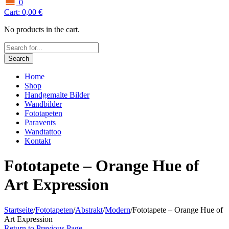
0
Cart:
0,00
€
No products in the cart.
Search
Home
Shop
Handgemalte Bilder
Wandbilder
Fototapeten
Paravents
Wandtattoo
Kontakt
Fototapete – Orange Hue of
Art Expression
Startseite
/
Fototapeten
/
Abstrakt
/
Modern
/
Fototapete – Orange Hue of
Art Expression
Return to Previous Page