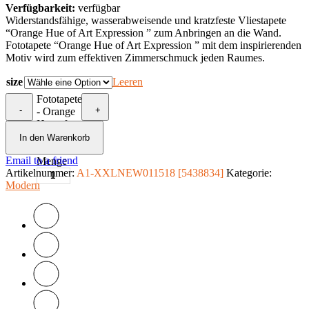
Verfügbarkeit:
verfügbar
Widerstandsfähige, wasserabweisende und kratzfeste Vliestapete
“Orange Hue of Art Expression ” zum Anbringen an die Wand.
Fototapete “Orange Hue of Art Expression ” mit dem inspirierenden
Motiv wird zum effektiven Zimmerschmuck jeden Raumes.
size
Leeren
Fototapete
-
+
- Orange
Hue of
Art
In den Warenkorb
Expression
Email to a friend
Menge
Artikelnummer:
A1-XXLNEW011518 [5438834]
Kategorie:
Modern