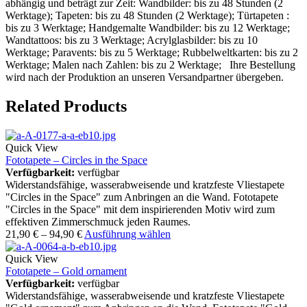
abhängig und beträgt zur Zeit: Wandbilder: bis zu 48 Stunden (2
Werktage); Tapeten: bis zu 48 Stunden (2 Werktage); Türtapeten :
bis zu 3 Werktage; Handgemalte Wandbilder: bis zu 12 Werktage;
Wandtattoos: bis zu 3 Werktage; Acrylglasbilder: bis zu 10
Werktage; Paravents: bis zu 5 Werktage; Rubbelweltkarten: bis zu 2
Werktage; Malen nach Zahlen: bis zu 2 Werktage; Ihre Bestellung
wird nach der Produktion an unseren Versandpartner übergeben.
Related Products
Quick View
Fototapete – Circles in the Space
Verfügbarkeit:
verfügbar
Widerstandsfähige, wasserabweisende und kratzfeste Vliestapete
"Circles in the Space" zum Anbringen an die Wand. Fototapete
"Circles in the Space" mit dem inspirierenden Motiv wird zum
effektiven Zimmerschmuck jeden Raumes.
21,90
€
–
94,90
€
Ausführung wählen
Quick View
Fototapete – Gold ornament
Verfügbarkeit:
verfügbar
Widerstandsfähige, wasserabweisende und kratzfeste Vliestapete