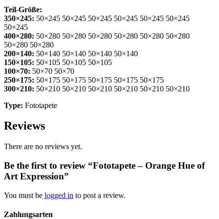
Teil-Größe:
350×245:
50×245 50×245 50×245 50×245 50×245 50×245
50×245
400×280:
50×280 50×280 50×280 50×280 50×280 50×280
50×280 50×280
200×140:
50×140 50×140 50×140 50×140
150×105:
50×105 50×105 50×105
100×70:
50×70 50×70
250×175:
50×175 50×175 50×175 50×175 50×175
300×210:
50×210 50×210 50×210 50×210 50×210 50×210
Type:
Fototapete
Reviews
There are no reviews yet.
Be the first to review “Fototapete – Orange Hue of
Art Expression”
You must be
logged in
to post a review.
Zahlungsarten