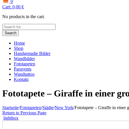
0
Cart:
0,00
€
No products in the cart.
Search
Home
Shop
Handgemalte Bilder
Wandbilder
Fototapeten
Paravents
Wandtattoo
Kontakt
Fototapete – Giraffe in einer gr
Startseite
/
Fototapeten
/
Städte
/
New York
/
Fototapete – Giraffe in einer 
Return to Previous Page
lightbox