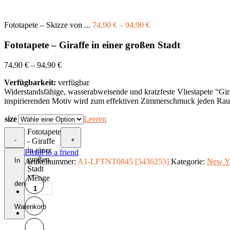
Fototapete – Skizze von ...
74,90
€
–
94,90
€
Fototapete – Giraffe in einer großen Stadt
74,90
€
–
94,90
€
Verfügbarkeit:
verfügbar
Widerstandsfähige, wasserabweisende und kratzfeste Vliestapete “Gir
inspirierenden Motiv wird zum effektiven Zimmerschmuck jeden Ra
size
Leeren
Fototapete
-
+
- Giraffe
in einer
Email to a friend
großen
In
Artikelnummer:
A1-LFTNT0845 [5436253]
Kategorie:
New Y
Stadt
Menge
den
Warenkorb