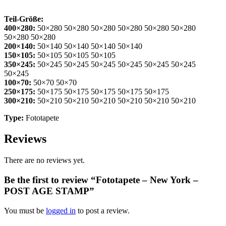
Teil-Größe:
400×280:
50×280 50×280 50×280 50×280 50×280 50×280
50×280 50×280
200×140:
50×140 50×140 50×140 50×140
150×105:
50×105 50×105 50×105
350×245:
50×245 50×245 50×245 50×245 50×245 50×245
50×245
100×70:
50×70 50×70
250×175:
50×175 50×175 50×175 50×175 50×175
300×210:
50×210 50×210 50×210 50×210 50×210 50×210
Type:
Fototapete
Reviews
There are no reviews yet.
Be the first to review “Fototapete – New York –
POST AGE STAMP”
You must be
logged in
to post a review.