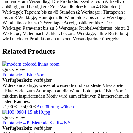
und endet am Versandtag. Die Produktionszeit ist vom Artikeltyp
abhängig und beträgt zur Zeit: Wandbilder: bis zu 48 Stunden (2
Werktage); Tapeten: bis zu 48 Stunden (2 Werktage); Türtapeten :
bis zu 3 Werktage; Handgemalte Wandbilder: bis zu 12 Werktage;
Wandtattoos: bis zu 3 Werktage; Acrylglasbilder: bis zu 10
Werktage; Paravents: bis zu 5 Werktage; Rubbelweltkarten: bis zu 2
Werktage; Malen nach Zahlen: bis zu 2 Werktage; Ihre Bestellung
wird nach der Produktion an unseren Versandpartner übergeben.
Related Products
Quick View
Fototapete – Blue York
Verfügbarkeit:
verfügbar
Widerstandsfähige, wasserabweisende und kratzfeste Vliestapete
"Blue York" zum Anbringen an die Wand. Fototapete "Blue York"
mit dem inspirierenden Motiv wird zum effektiven Zimmerschmuck
jeden Raumes.
21,90
€
–
94,90
€
Ausführung wählen
Quick View
Fototapete – Pulsierende Stadt – NY
Verfügbarkeit:
verfügbar