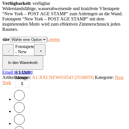
Verfügbarkeit:
verfügbar
Widerstandsfähige, wasserabweisende und kratzfeste Vliestapete
“New York – POST AGE STAMP” zum Anbringen an die Wand.
Fototapete “New York – POST AGE STAMP” mit dem
inspirierenden Motiv wird zum effektiven Zimmerschmuck jeden
Raumes.
size
Leeren
Fototapete
-
+
- New
York -
POST
In den Warenkorb
AGE
Email to a friend
STAMP
Artikelnummer:
A1-XXLNEW010543 [5550059]
Kategorie:
New
Menge
York