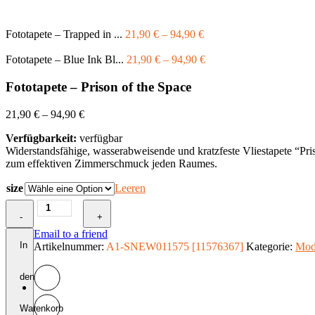
Fototapete – Trapped in ...
21,90
€
–
94,90
€
Fototapete – Blue Ink Bl...
21,90
€
–
94,90
€
Fototapete – Prison of the Space
21,90
€
–
94,90
€
Verfügbarkeit:
verfügbar
Widerstandsfähige, wasserabweisende und kratzfeste Vliestapete “Pr
zum effektiven Zimmerschmuck jeden Raumes.
size
Leeren
Fototapete
-
-
+
Prison
Email to a friend
of
In
Artikelnummer:
A1-SNEW011575 [11576367]
Kategorie:
Mod
the
Space
den
Menge
Warenkorb