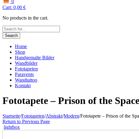
0
Cart:
0,00
€
No products in the cart.
Search
Home
Shop
Handgemalte Bilder
Wandbilder
Fototapeten
Paravents
Wandtattoo
Kontakt
Fototapete – Prison of the Spac
Startseite
/
Fototapeten
/
Abstrakt
/
Modern
/
Fototapete – Prison of the Sp
Return to Previous Page
lightbox