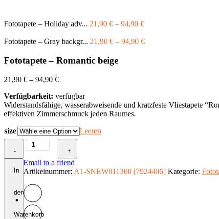
Fototapete – Holiday adv...
21,90
€
–
94,90
€
Fototapete – Gray backgr...
21,90
€
–
94,90
€
Fototapete – Romantic beige
21,90
€
–
94,90
€
Verfügbarkeit:
verfügbar
Widerstandsfähige, wasserabweisende und kratzfeste Vliestapete “R
effektiven Zimmerschmuck jeden Raumes.
size
Leeren
Fototapete
-
-
+
Romantic
Email to a friend
beige
In
Artikelnummer:
A1-SNEW011300 [7924406]
Kategorie:
Fotot
Menge
den
Warenkorb