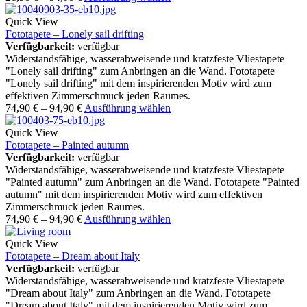
Quick View
Fototapete – Lonely sail drifting
Verfügbarkeit:
verfügbar
Widerstandsfähige, wasserabweisende und kratzfeste Vliestapete
"Lonely sail drifting" zum Anbringen an die Wand. Fototapete
"Lonely sail drifting" mit dem inspirierenden Motiv wird zum
effektiven Zimmerschmuck jeden Raumes.
74,90
€
–
94,90
€
Ausführung wählen
Quick View
Fototapete – Painted autumn
Verfügbarkeit:
verfügbar
Widerstandsfähige, wasserabweisende und kratzfeste Vliestapete
"Painted autumn" zum Anbringen an die Wand. Fototapete "Painted
autumn" mit dem inspirierenden Motiv wird zum effektiven
Zimmerschmuck jeden Raumes.
74,90
€
–
94,90
€
Ausführung wählen
Quick View
Fototapete – Dream about Italy
Verfügbarkeit:
verfügbar
Widerstandsfähige, wasserabweisende und kratzfeste Vliestapete
"Dream about Italy" zum Anbringen an die Wand. Fototapete
"Dream about Italy" mit dem inspirierenden Motiv wird zum