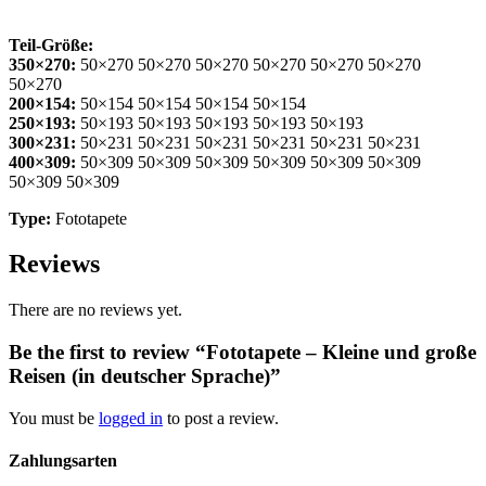
Teil-Größe:
350×270:
50×270 50×270 50×270 50×270 50×270 50×270
50×270
200×154:
50×154 50×154 50×154 50×154
250×193:
50×193 50×193 50×193 50×193 50×193
300×231:
50×231 50×231 50×231 50×231 50×231 50×231
400×309:
50×309 50×309 50×309 50×309 50×309 50×309
50×309 50×309
Type:
Fototapete
Reviews
There are no reviews yet.
Be the first to review “Fototapete – Kleine und große
Reisen (in deutscher Sprache)”
You must be
logged in
to post a review.
Zahlungsarten