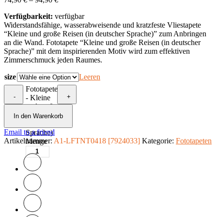
Verfügbarkeit:
verfügbar
Widerstandsfähige, wasserabweisende und kratzfeste Vliestapete
“Kleine und große Reisen (in deutscher Sprache)” zum Anbringen
an die Wand. Fototapete “Kleine und große Reisen (in deutscher
Sprache)” mit dem inspirierenden Motiv wird zum effektiven
Zimmerschmuck jeden Raumes.
size
Leeren
Fototapete
-
+
- Kleine
und große
Reisen (in
In den Warenkorb
deutscher
Email to a friend
Sprache)
Artikelnummer:
A1-LFTNT0418 [7924033]
Kategorie:
Fototapeten
Menge