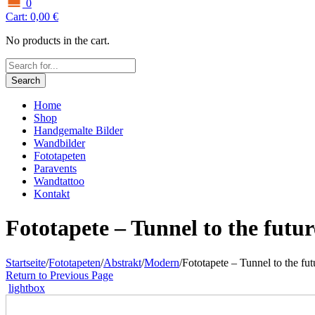
0
Cart:
0,00
€
No products in the cart.
Search
Home
Shop
Handgemalte Bilder
Wandbilder
Fototapeten
Paravents
Wandtattoo
Kontakt
Fototapete – Tunnel to the futur
Startseite
/
Fototapeten
/
Abstrakt
/
Modern
/
Fototapete – Tunnel to the fut
Return to Previous Page
lightbox