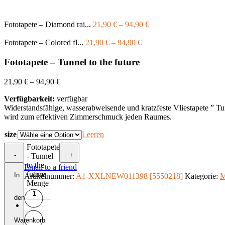
Fototapete – Diamond rai...
21,90
€
–
94,90
€
Fototapete – Colored fl...
21,90
€
–
94,90
€
Fototapete – Tunnel to the future
21,90
€
–
94,90
€
Verfügbarkeit:
verfügbar
Widerstandsfähige, wasserabweisende und kratzfeste Vliestapete ” Tu
wird zum effektiven Zimmerschmuck jeden Raumes.
size
Leeren
Fototapete
-
+
- Tunnel
to the
Email to a friend
future
In
Artikelnummer:
A1-XXLNEW011398 [5550218]
Kategorie:
M
Menge
den
Warenkorb