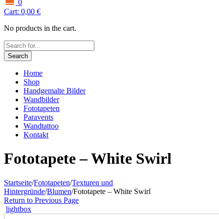
0
Cart:
0,00
€
No products in the cart.
Search
Home
Shop
Handgemalte Bilder
Wandbilder
Fototapeten
Paravents
Wandtattoo
Kontakt
Fototapete – White Swirl
Startseite
/
Fototapeten
/
Texturen und
Hintergründe
/
Blumen
/
Fototapete – White Swirl
Return to Previous Page
lightbox