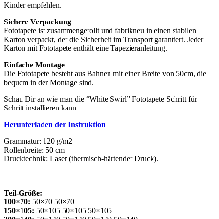
Kinder empfehlen.
Sichere Verpackung
Fototapete ist zusammengerollt und fabrikneu in einen stabilen
Karton verpackt, der die Sicherheit im Transport garantiert. Jeder
Karton mit Fototapete enthält eine Tapezieranleitung.
Einfache Montage
Die Fototapete besteht aus Bahnen mit einer Breite von 50cm, die
bequem in der Montage sind.
Schau Dir an wie man die “White Swirl” Fototapete Schritt für
Schritt installieren kann.
Herunterladen der Instruktion
Grammatur: 120 g/m2
Rollenbreite: 50 cm
Drucktechnik: Laser (thermisch-härtender Druck).
Teil-Größe:
100×70:
50×70 50×70
150×105:
50×105 50×105 50×105