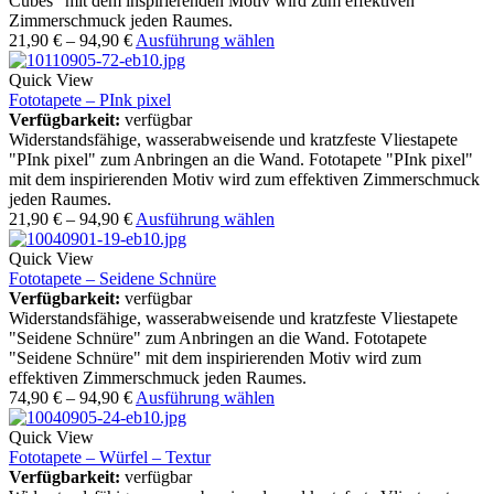
Cubes" mit dem inspirierenden Motiv wird zum effektiven
Zimmerschmuck jeden Raumes.
21,90
€
–
94,90
€
Ausführung wählen
Quick View
Fototapete – PInk pixel
Verfügbarkeit:
verfügbar
Widerstandsfähige, wasserabweisende und kratzfeste Vliestapete
"PInk pixel" zum Anbringen an die Wand. Fototapete "PInk pixel"
mit dem inspirierenden Motiv wird zum effektiven Zimmerschmuck
jeden Raumes.
21,90
€
–
94,90
€
Ausführung wählen
Quick View
Fototapete – Seidene Schnüre
Verfügbarkeit:
verfügbar
Widerstandsfähige, wasserabweisende und kratzfeste Vliestapete
"Seidene Schnüre" zum Anbringen an die Wand. Fototapete
"Seidene Schnüre" mit dem inspirierenden Motiv wird zum
effektiven Zimmerschmuck jeden Raumes.
74,90
€
–
94,90
€
Ausführung wählen
Quick View
Fototapete – Würfel – Textur
Verfügbarkeit:
verfügbar