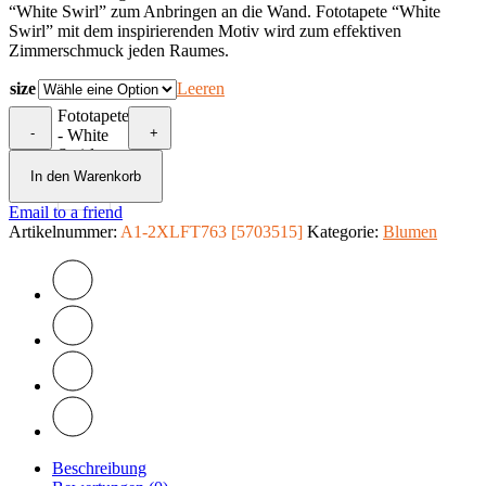
“White Swirl” zum Anbringen an die Wand. Fototapete “White
Swirl” mit dem inspirierenden Motiv wird zum effektiven
Zimmerschmuck jeden Raumes.
size
Leeren
Fototapete
-
+
- White
Swirl
Menge
In den Warenkorb
Email to a friend
Artikelnummer:
A1-2XLFT763 [5703515]
Kategorie:
Blumen
Beschreibung