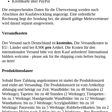
Kreditkarte über PayPal
Die entsprechenden Daten für die Überweisung werden nach
Abschluss der Kaufabwicklung angezeigt. Eine ordentliche
Rechnung liegt der Sendung bei, die aktuell gültige Mehrwertsteuer
wird darauf separat ausgewiesen.
Versandkosten
Der Versand nach Deutschland ist
kostenlos.
Die Versandkosten in
EU- Länder sind bei 8,90€
pro
Artikel. Die Kosten für den
internationalen Versand bitte vor dem Kauf anfordern! International
bidders welcome - please ask for the shipping costs before buying
an item!
Produktionsdauer
Sobald Ihrer Zahlung angekommen ist startet die Produktionszeit
und endet am Versandtag. Die Produktionszeit ist vom Artikeltyp
abhängig und beträgt zur Zeit: Wandbilder: bis zu 48 Stunden (2
Werktage); Tapeten: bis zu 48 Stunden (2 Werktage); Türtapeten :
bis zu 3 Werktage; Handgemalte Wandbilder: bis zu 12 Werktage;
Wandtattoos: bis zu 3 Werktage; Acrylglasbilder: bis zu 10
Werktage; Paravents: bis zu 5 Werktage; Rubbelweltkarten: bis zu 2
Werktage; Malen nach Zahlen: bis zu 2 Werktage; Ihre Bestellung