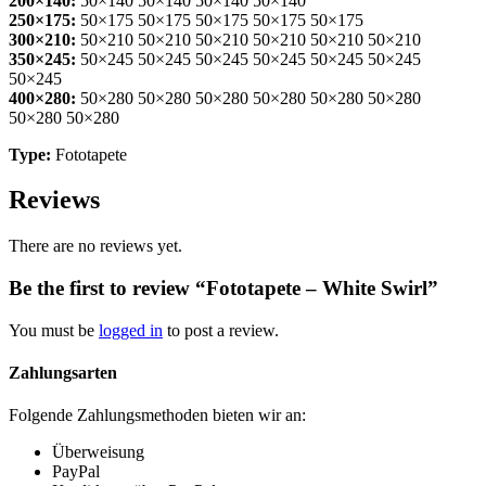
200×140:
50×140 50×140 50×140 50×140
250×175:
50×175 50×175 50×175 50×175 50×175
300×210:
50×210 50×210 50×210 50×210 50×210 50×210
350×245:
50×245 50×245 50×245 50×245 50×245 50×245
50×245
400×280:
50×280 50×280 50×280 50×280 50×280 50×280
50×280 50×280
Type:
Fototapete
Reviews
There are no reviews yet.
Be the first to review “Fototapete – White Swirl”
You must be
logged in
to post a review.
Zahlungsarten
Folgende Zahlungsmethoden bieten wir an:
Überweisung
PayPal