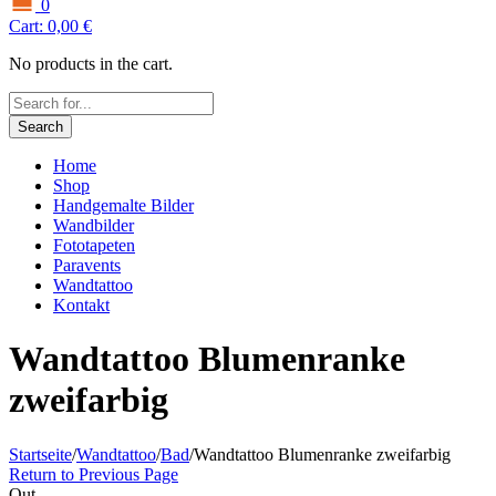
0
Cart:
0,00
€
No products in the cart.
Search
Home
Shop
Handgemalte Bilder
Wandbilder
Fototapeten
Paravents
Wandtattoo
Kontakt
Wandtattoo Blumenranke
zweifarbig
Startseite
/
Wandtattoo
/
Bad
/
Wandtattoo Blumenranke zweifarbig
Return to Previous Page
Out