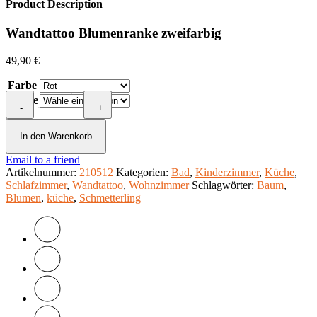
Product Description
Wandtattoo Blumenranke zweifarbig
49,90
€
Farbe
Wandtattoo
Ranke
-
Blumenranke
+
zweifarbig
Menge
In den Warenkorb
Email to a friend
Artikelnummer:
210512
Kategorien:
Bad
,
Kinderzimmer
,
Küche
,
Schlafzimmer
,
Wandtattoo
,
Wohnzimmer
Schlagwörter:
Baum
,
Blumen
,
küche
,
Schmetterling